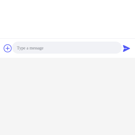
Valve à bille d'orbite. Diamètre nominal: 1~24 ̊ Pression nominale: Classe 150~Classe 2500 Actuateur:
Bavarder
Demande de
à commande manuelle, actuateur électrique, actuateur pneumatique, etc.
soupape à air pneumatique
soumission
Étiquettes:
,
robinet à tournant sphérique pneumatique
,
valve de contrôle de la pression pneumatique
Photo
Video Call
Valve d'arrêt d'urgence
d'actionneur pneumatique ORBIT
Audio Call
pour les systèmes de support
d'huile
Continuer