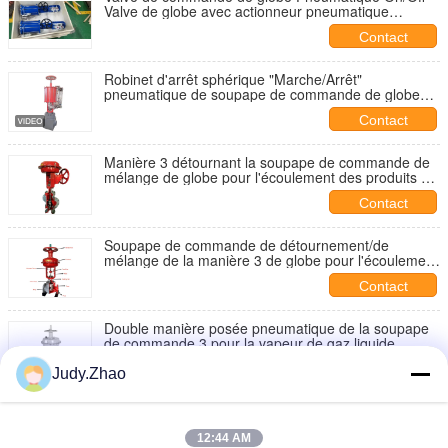
Valve de globe avec actionneur pneumatique
électrique
Contact
Robinet d'arrêt sphérique "Marche/Arrêt"
pneumatique de soupape de commande de globe
avec l'actionneur pneumatique électrique
Contact
Manière 3 détournant la soupape de commande de
mélange de globe pour l'écoulement des produits de
système de tuyauterie de moniteur
Contact
Soupape de commande de détournement/de
mélange de la manière 3 de globe pour l'écoulement
des produits de système de tuyauterie de moniteur
Contact
Double manière posée pneumatique de la soupape
de commande 3 pour la vapeur de gaz liquide
Contact
Judy.Zhao
Détournement à flasque de manière du contrôle 3 de
soupape de commande de globe de vapeur de gaz
de liquide/se mélangeant
12:44 AM