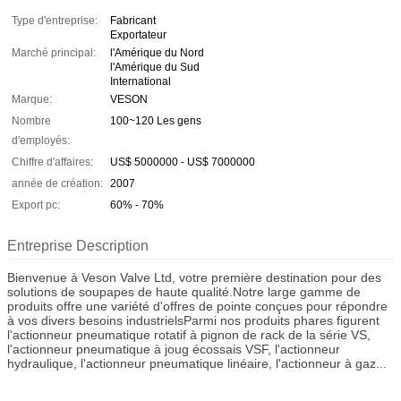
Type d'entreprise:
Fabricant
Exportateur
Marché principal:
l'Amérique du Nord
l'Amérique du Sud
International
Marque:
VESON
Nombre
100~120 Les gens
d'employés:
Chiffre d'affaires:
US$ 5000000 - US$ 7000000
année de création:
2007
Export pc:
60% - 70%
Entreprise Description
Bienvenue à Veson Valve Ltd, votre première destination pour des
solutions de soupapes de haute qualité.Notre large gamme de
produits offre une variété d'offres de pointe conçues pour répondre
à vos divers besoins industrielsParmi nos produits phares figurent
l'actionneur pneumatique rotatif à pignon de rack de la série VS,
l'actionneur pneumatique à joug écossais VSF, l'actionneur
hydraulique, l'actionneur pneumatique linéaire, l'actionneur à gaz
sur huile,ainsi qu'une gamme de soupapes actionnées et de
soupapes papillon actionnées.