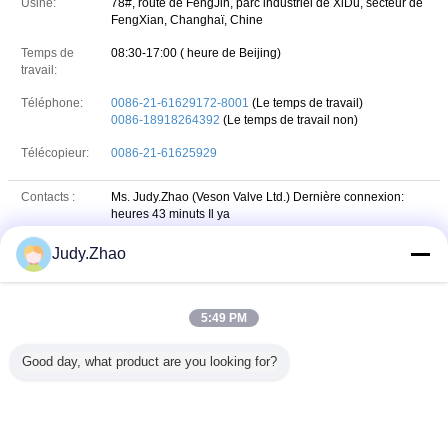
Usine:
78#, route de FengJin, parc industriel de XiDu, secteur de
FengXian, Changhaï, Chine
Temps de
08:30-17:00 ( heure de Beijing)
travail:
Téléphone:
0086-21-61629172-8001
(Le temps de travail)
0086-18918264392
(Le temps de travail non)
Télécopieur:
0086-21-61625929
Contacts :
Ms. Judy.Zhao (Veson Valve Ltd.)
Dernière connexion:
heures 43 minuts Il ya
Téléphone :
86-18918264392
Judy.Zhao
+8618918264392
Whatsapp
WHATSAPP :
5:49 PM
Judyzhaoveson
skype
Skype :
Good day, what product are you looking for?
86-18918264392
wechat
WeChat :
Messagerie :
sales@veson-valve.com