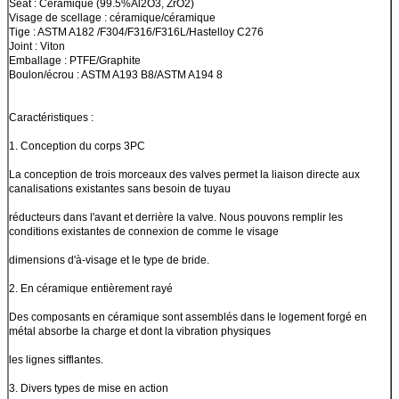
Seat : Céramique (99.5%Al2O3, ZrO2)
Visage de scellage : céramique/céramique
Tige : ASTM A182 /F304/F316/F316L/Hastelloy C276
Joint : Viton
Emballage : PTFE/Graphite
Boulon/écrou : ASTM A193 B8/ASTM A194 8
Caractéristiques :
1. Conception du corps 3PC
La conception de trois morceaux des valves permet la liaison directe aux
canalisations existantes sans besoin de tuyau
réducteurs dans l'avant et derrière la valve. Nous pouvons remplir les
conditions existantes de connexion de comme le visage
dimensions d'à-visage et le type de bride.
2. En céramique entièrement rayé
Des composants en céramique sont assemblés dans le logement forgé en
métal absorbe la charge et dont la vibration physiques
les lignes sifflantes.
3. Divers types de mise en action