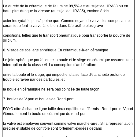
La dureté de la céramique de l'alumine 99,5% est au sujet de HRA88 ou en
haut, plus dur que la zircone (au sujet de HRA85), environ 8 fois
acier inoxydable plus à peine que. Comme noyau de valve, les composants en
céramique font la valve faite bien dans l'abrasif le plus grave
conditions, telles que le transport pneumatique pour transporter la poudre de
silicium.
6. Visage de scellage sphérique En céramique-à-en céramique
Le joint sphérique parfait entre la boule et le siège en céramique assurent une
interruption de la classe VI. La conception d'anti-éraflure
entre la boule et le siège, qui empêchent la surface d'étanchéité profonde
troublé et rayée par des particules, et
la boule en céramique ne sera pas coincée de toute façon.
7. boules de V-port et boules de Rond-port
FOYO offre à chaque ligne taille deux équilibres différents : Rond-port et V-port.
Généralement la boule en céramique de rond-port
la valve est employée souvent comme valve marche-arrêt. Si la représentation
précise et stable de contrôle sont fortement exigées dedans