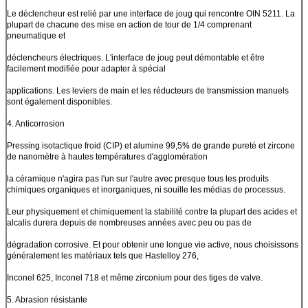
Le déclencheur est relié par une interface de joug qui rencontre OIN 5211. La
plupart de chacune des mise en action de tour de 1/4 comprenant
pneumatique et
déclencheurs électriques. L'interface de joug peut démontable et être
facilement modifiée pour adapter à spécial
applications. Les leviers de main et les réducteurs de transmission manuels
sont également disponibles.
4. Anticorrosion
Pressing isotactique froid (CIP) et alumine 99,5% de grande pureté et zircone
de nanomètre à hautes températures d'agglomération
la céramique n'agira pas l'un sur l'autre avec presque tous les produits
chimiques organiques et inorganiques, ni souille les médias de processus.
Leur physiquement et chimiquement la stabilité contre la plupart des acides et
alcalis durera depuis de nombreuses années avec peu ou pas de
dégradation corrosive. Et pour obtenir une longue vie active, nous choisissons
généralement les matériaux tels que Hastelloy 276,
Inconel 625, Inconel 718 et même zirconium pour des tiges de valve.
5. Abrasion résistante