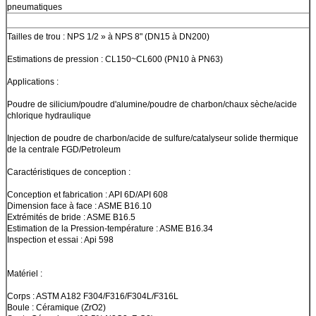
pneumatiques
Tailles de trou : NPS 1/2 » à NPS 8" (DN15 à DN200)
Estimations de pression : CL150~CL600 (PN10 à PN63)
Applications :
Poudre de silicium/poudre d'alumine/poudre de charbon/chaux sèche/acide
chlorique hydraulique
Injection de poudre de charbon/acide de sulfure/catalyseur solide thermique
de la centrale FGD/Petroleum
Caractéristiques de conception :
Conception et fabrication : API 6D/API 608
Dimension face à face : ASME B16.10
Extrémités de bride : ASME B16.5
Estimation de la Pression-température : ASME B16.34
Inspection et essai : Api 598
Matériel :
Corps : ASTM A182 F304/F316/F304L/F316L
Boule : Céramique (ZrO2)