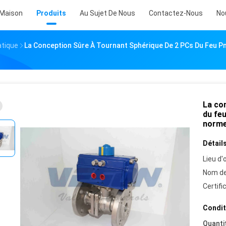
Maison
Produits
Au Sujet De Nous
Contactez-Nous
No
atique
La Conception Sûre À Tournant Sphérique De 2 PCs Du Feu Pn
La co
du feu
norme
Détails
Lieu d'o
Nom de
Certifi
Condit
Quanti