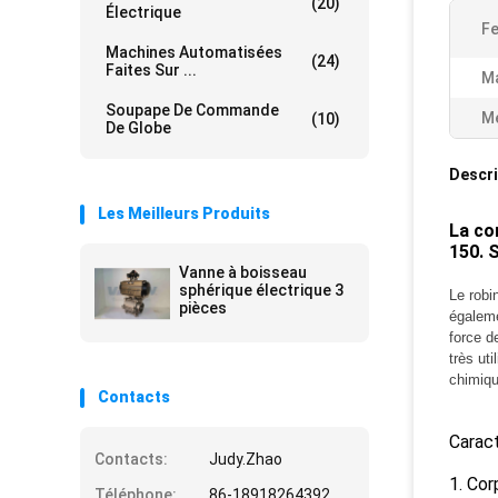
(20)
Électrique
Fe
Machines Automatisées
(24)
Faites Sur ...
Ma
Soupape De Commande
Me
(10)
De Globe
Descri
Les Meilleurs Produits
La co
150. 
Vanne à boisseau
sphérique électrique 3
Le robi
pièces
égaleme
force d
très ut
chimiqu
Contacts
Caract
Contacts:
Judy.Zhao
1. Cor
Téléphone:
86-18918264392