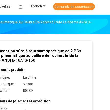
French
uvelles
Demande de soumission
eumatique Au Calibre De Robinet Bride La Norme ANSI B-
nception sûre à tournant sphérique de 2 PCs
 pneumatique au calibre de robinet bride la
 ANSI B-16.5 S-150
 sur le produit:
rigine:
La Chine
 marque:
Veson
cation:
ISO CE
ions de paiement et expédition:
té de