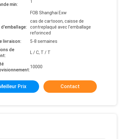
1
nde min:
FOB Shanghai Exw
cas de cartooon, caisse de
s d'emballage:
contreplaqué avec l'emballage
reforinced
e livraison:
5-8 semaines
ions de
L / C, T / T
nt:
té
10000
ovisionnement:
Meilleur Prix
Contact