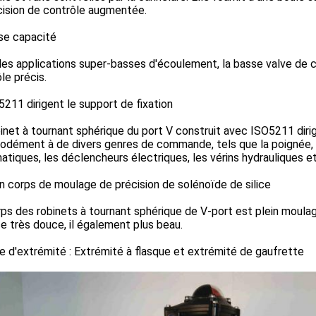
cision de contrôle augmentée.
se capacité
es applications super-basses d'écoulement, la basse valve de 
le précis.
5211 dirigent le support de fixation
inet à tournant sphérique du port V construit avec ISO5211 dirigen
ément à de divers genres de commande, tels que la poignée, l'e
tiques, les déclencheurs électriques, les vérins hydrauliques et
in corps de moulage de précision de solénoïde de silice
ps des robinets à tournant sphérique de V-port est plein moulage d
e très douce, il également plus beau.
e d'extrémité : Extrémité à flasque et extrémité de gaufrette