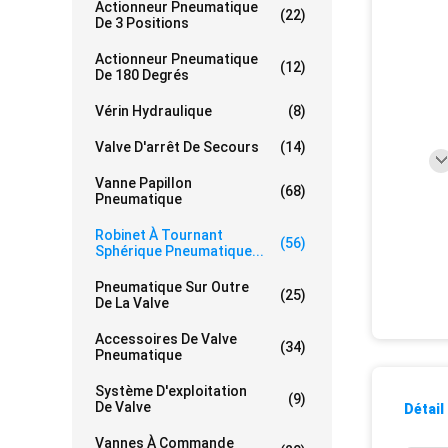
Actionneur Pneumatique
(22)
De 3 Positions
Actionneur Pneumatique
(12)
De 180 Degrés
Vérin Hydraulique
(8)
Valve D'arrêt De Secours
(14)
Vanne Papillon
(68)
Pneumatique
Robinet À Tournant
(56)
Sphérique Pneumatique...
Pneumatique Sur Outre
(25)
De La Valve
Accessoires De Valve
(34)
Pneumatique
Système D'exploitation
(9)
De Valve
Détail
Vannes À Commande