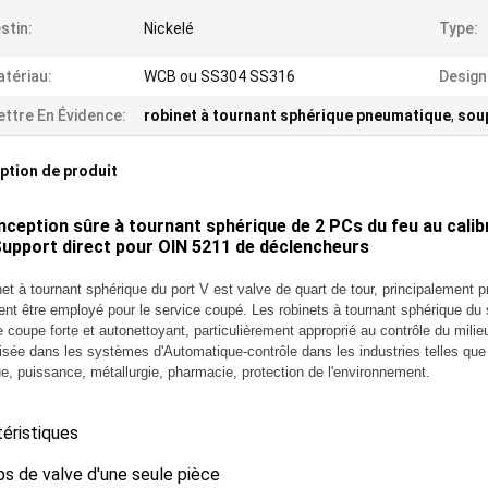
stin:
Nickelé
Type:
tériau:
WCB ou SS304 SS316
Design
ttre En Évidence:
robinet à tournant sphérique pneumatique
,
sou
ption de produit
nception sûre à tournant sphérique de 2 PCs du feu au calib
Support direct pour OIN 5211 de déclencheurs
net à tournant sphérique du port V est valve de quart de tour, principaleme
nt être employé pour le service coupé. Les robinets à tournant sphérique du 
e coupe forte et autonettoyant, particulièrement approprié au contrôle du milieu
ilisée dans les systèmes d'Automatique-contrôle dans les industries telles que la
e, puissance, métallurgie, pharmacie, protection de l'environnement.
éristiques
ps de valve d'une seule pièce