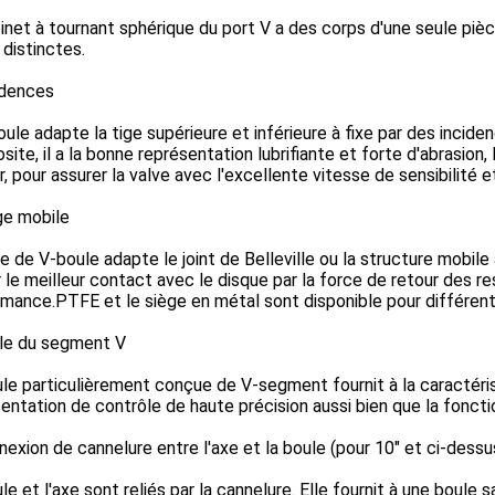
inet à tournant sphérique du port V a des corps d'une seule piè
 distinctes.
idences
oule adapte la tige supérieure et inférieure à fixe par des incid
ite, il a la bonne représentation lubrifiante et forte d'abrasion,
ir, pour assurer la valve avec l'excellente vitesse de sensibilité 
ge mobile
ve de V-boule adapte le joint de Belleville ou la structure mobile
r le meilleur contact avec le disque par la force de retour des re
mance.PTFE et le siège en métal sont disponible pour différente
ule du segment V
le particulièrement conçue de V-segment fournit à la caractér
entation de contrôle de haute précision aussi bien que la fonct
nexion de cannelure entre l'axe et la boule (pour 10" et ci-dessu
le et l'axe sont reliés par la cannelure. Elle fournit à une bou