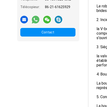
Le rob
Télécopieur:
86-21-61625929
brides
2. Inc
la V-b
Contact
compos
s'ouvr
3. Siè
la val
établi
perfor
4. Bo
La bou
représ
5. Con
La bou