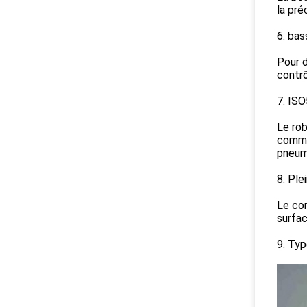
la pré
6. bas
Pour d
contrô
7. ISO
Le rob
commod
pneuma
8. Ple
Le cor
surfac
9. Typ