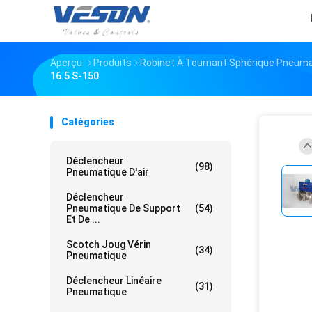
Aperçu
Produits
Robinet À Tournant Sphérique Pneum
16.5 S-150
Catégories
Déclencheur
(98)
Pneumatique D'air
Déclencheur
Pneumatique De Support
(54)
Et De ...
Scotch Joug Vérin
(34)
Pneumatique
Déclencheur Linéaire
(31)
Pneumatique