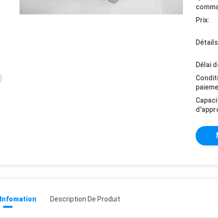
comma
Prix:
Détail
Délai d
Condit
paieme
Capaci
d'appr
 Infomation
Description De Produit