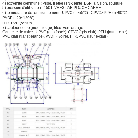
4) extrémité commune : Prise, filetée (TNP, pinte, BSPF), fusion, soudure
5) pression d'utilisation : 150 LIVRES PAR POUCE CARRÉ
6) température de fonctionnement : UPVC (5~55℃) ; CPVC&PPH (5~90℃) ;
PVDF (- 20~120℃) ;
HT-CPVC (5~90℃)
7) couleur de poignée : rouge, bleu, vert, orange
Gouache de valve : UPVC (gris-foncé), CPVC (gris-clair), PPH (jaune-clair)
PVC clair (transperance), PVDF (ivoire), HT-CPVC (jaune-clair)