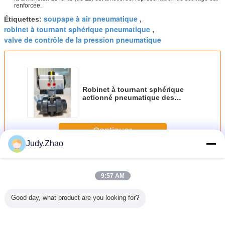
renforcée.
soupape à air pneumatique
Étiquettes:
,
robinet à tournant sphérique pneumatique
,
valve de contrôle de la pression pneumatique
Robinet à tournant sphérique
actionné pneumatique des
robinets à tournant sphérique de
PVC/PVC avec l'actionneur
pneumatique temporaire de
Continuer
double.
Judy.Zhao
Robinet à tournant sphérique pneumatique
Plus
9:57 AM
Good day, what product are you looking for?
ic Ball
3 Piece
Pneumatic Ball
Pneumatic
Vanne à b
ith Tri
Pneumatic Ball
Valve with Class
Jacketed Ball
sphér