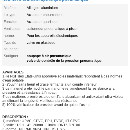
Matériel:
Alliage d'aluminium
Le type:
Actuateur pneumatique
Fonction:
Actuateur quart tour
Ventilateur:
actionneur pneumatique à piston
norme:
Pour les appareils électroniques
Type de
valve en plastique
soupape:
soupape à air pneumatique
Surligner:
,
valve de contrôle de la pression pneumatique
AVANTAGES :
1) le NSF des Etats-Unis approuvé et les matériaux répondent à des normes
d'eau potable
2) s'ouvrir sans heurt et grâce fermante à un couple inférieur
3)Le matériel a été modifié par nanomètre, améliorant la résistance à la
pression et la résistance à l'impact
4)Les matières premières ajoutent l'anti absorbant et antioxydant ultra-violets,
améliorant la longévité, vieillissant la résistance
5) 100% vérificateur de pression avant de quitter l'usine
DESCRIPTION :
1) matériel : UPVC, CPVC, PPH, PVDF, HT-CPVC
2) taille : 1/2 » - 4" ; 20mm-110mm ; DN15-DN100
3) norme : NORME ANSI, DIN, JIS, CNS