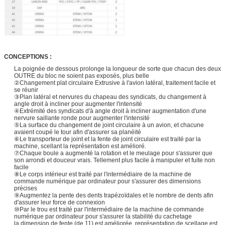
CONCEPTIONS :
La poignée de dessous prolonge la longueur de sorte que chacun des deux
OUTRE du bloc ne soient pas exposés, plus belle
②Changement plat circulaire Extrusive à l'avion latéral, traitement facile et
se réunir
③Plan latéral et nervures du chapeau des syndicats, du changement à
angle droit à incliner pour augmenter l'intensité
④Extrémité des syndicats d'à angle droit à incliner augmentation d'une
nervure saillante ronde pour augmenter l'intensité
⑤La surface du changement de joint circulaire à un avion, et chacune
avaient coupé le tour afin d'assurer sa planéité
⑥Le transporteur de joint et la fente de joint circulaire est traité par la
machine, scellant la représentation est amélioré.
⑦Chaque boule a augmenté la rotation et le meulage pour s'assurer que
son arrondi et douceur vrais. Tellement plus facile à manipuler et fuite non
facile
⑧Le corps intérieur est traité par l'intermédiaire de la machine de
commande numérique par ordinateur pour s'assurer des dimensions
précises
⑨Augmentez la pente des dents trapézoïdales et le nombre de dents afin
d'assurer leur force de connexion
⑩Par le trou est traité par l'intermédiaire de la machine de commande
numérique par ordinateur pour s'assurer la stabilité du cachetage
la dimension de fente (de 11) est améliorée, représentation de scellage est