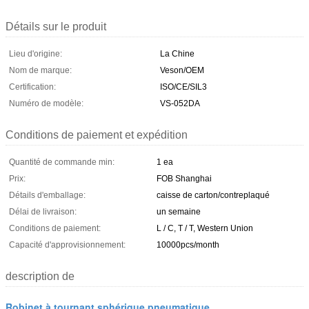
Détails sur le produit
Lieu d'origine:
La Chine
Nom de marque:
Veson/OEM
Certification:
ISO/CE/SIL3
Numéro de modèle:
VS-052DA
Conditions de paiement et expédition
Quantité de commande min:
1 ea
Prix:
FOB Shanghai
Détails d'emballage:
caisse de carton/contreplaqué
Délai de livraison:
un semaine
Conditions de paiement:
L / C, T / T, Western Union
Capacité d'approvisionnement:
10000pcs/month
description de
Robinet à tournant sphérique pneumatique