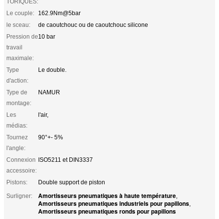
TORIQUES:
Le couple:
162.9Nm@5bar
le sceau:
de caoutchouc ou de caoutchouc silicone
Pression de
10 bar
travail
maximale:
Type
Le double.
d'action:
Type de
NAMUR
montage:
Les
l'air,
médias:
Tournez
90°+- 5%
l'angle:
Connexion
ISO5211 et DIN3337
accessoire:
Pistons:
Double support de piston
Amortisseurs pneumatiques à haute température
Surligner:
,
Amortisseurs pneumatiques industriels pour papillons
,
Amortisseurs pneumatiques ronds pour papillons