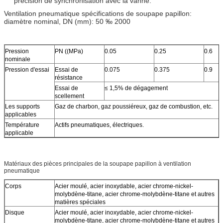
précision de synchronisation avec la vanne.
Ventilation pneumatique spécifications de soupape papillon:
diamètre nominal, DN (mm): 50 ‰ 2000
Pression
PN ((MPa)
0.05
0.25
0.6
nominale
Pression d'essai
Essai de
0.075
0.375
0.9
résistance
Essai de
≤ 1,5% de dégagement
scellement
Les supports
Gaz de charbon, gaz poussiéreux, gaz de combustion, etc.
applicables
Température
Actifs pneumatiques, électriques.
applicable
Matériaux des pièces principales de la soupape papillon à ventilation
pneumatique
Corps
Acier moulé, acier inoxydable, acier chrome-nickel-
molybdène-titane, acier chrome-molybdène-titane et autres
matières spéciales
Disque
Acier moulé, acier inoxydable, acier chrome-nickel-
molybdène-titane, acier chrome-molybdène-titane et autres