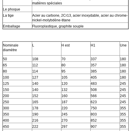
matières spéciales
Le phoque
La tige
Acier au carbone, 2Cr13, acier inoxydable, acier au chrome-
nickel-molybdène-titane
Emballage
Fluoroplastique, graphite souple
Nominale
L
H est
H1
Une
diamètre
50
108
70
337
180
65
112
80
357
180
80
114
95
385
180
100
127
105
405
180
125
140
120
483
245
150
140
132
508
245
200
152
160
566
245
250
165
187
623
245
300
178
220
750
355
350
190
245
803
355
400
216
270
852
355
450
222
297
907
355