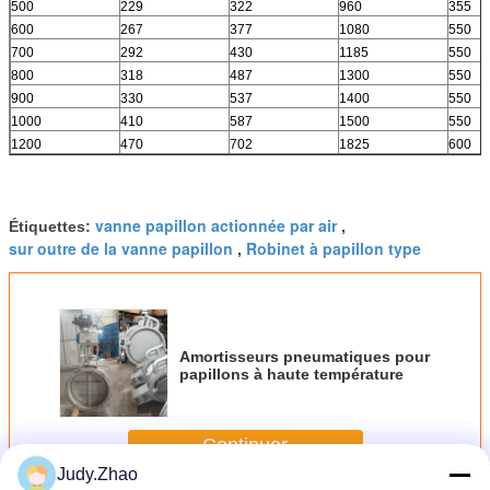
500
229
322
960
355
600
267
377
1080
550
700
292
430
1185
550
800
318
487
1300
550
900
330
537
1400
550
1000
410
587
1500
550
1200
470
702
1825
600
vanne papillon actionnée par air
Étiquettes:
,
sur outre de la vanne papillon
Robinet à papillon type
,
Amortisseurs pneumatiques pour
papillons à haute température
Continuer
Judy.Zhao