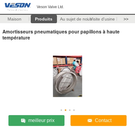
Veson Valve Ltd.
Maison
Produits
Au sujet de nous
Visite d'usine
>>
Amortisseurs pneumatiques pour papillons à haute
température
meilleur prix
Contact