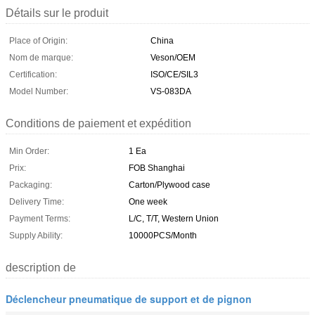
Détails sur le produit
Place of Origin:
China
Nom de marque:
Veson/OEM
Certification:
ISO/CE/SIL3
Model Number:
VS-083DA
Conditions de paiement et expédition
Min Order:
1 Ea
Prix:
FOB Shanghai
Packaging:
Carton/Plywood case
Delivery Time:
One week
Payment Terms:
L/C, T/T, Western Union
Supply Ability:
10000PCS/Month
description de
Déclencheur pneumatique de support et de pignon