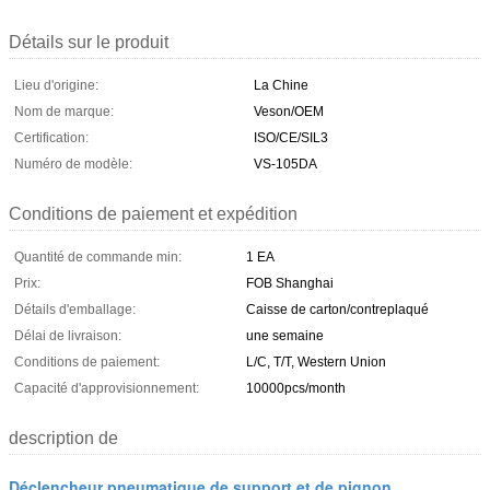
Détails sur le produit
Lieu d'origine:
La Chine
Nom de marque:
Veson/OEM
Certification:
ISO/CE/SIL3
Numéro de modèle:
VS-105DA
Conditions de paiement et expédition
Quantité de commande min:
1 EA
Prix:
FOB Shanghai
Détails d'emballage:
Caisse de carton/contreplaqué
Délai de livraison:
une semaine
Conditions de paiement:
L/C, T/T, Western Union
Capacité d'approvisionnement:
10000pcs/month
description de
Déclencheur pneumatique de support et de pignon