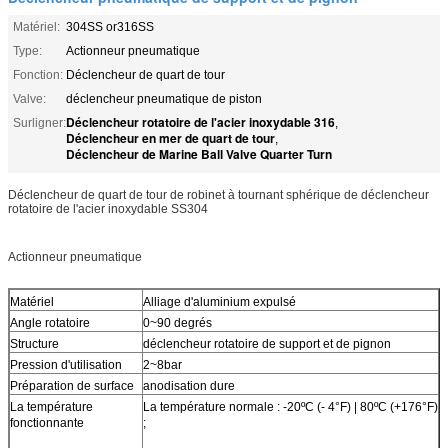
Matériel:
304SS or316SS
Type:
Actionneur pneumatique
Fonction:
Déclencheur de quart de tour
Valve:
déclencheur pneumatique de piston
Déclencheur rotatoire de l'acier inoxydable 316
Surligner:
,
Déclencheur en mer de quart de tour
,
Déclencheur de Marine Ball Valve Quarter Turn
Déclencheur de quart de tour de robinet à tournant sphérique de déclencheur
rotatoire de l'acier inoxydable SS304
Actionneur pneumatique
Matériel
Alliage d'aluminium expulsé
Angle rotatoire
0~90 degrés
Structure
déclencheur rotatoire de support et de pignon
Pression d'utilisation
2~8bar
Préparation de surface
anodisation dure
La température
La température normale : -20ºC (- 4°F) | 80ºC (+176°F)
fonctionnante
;