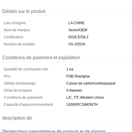
Détails sur le produit
Lieu d'origine:
LA CHINE
Nom de marque:
Veson/OEM
Certification:
ISO/CE/SIL3
Numéro de modèle:
VS-105DA
Conditions de paiement et expédition
Quantité de commande min:
1 ea
Prix:
FOB Shanghai
Détails d'emballage:
Caisse de carton/contreplaqué
Délai de livraison:
4-6weeks
Conditions de paiement:
L/C, T/T, Western Union
Capacité d'approvisionnement:
10000PCS/MONTH
description de
Déclencheur pneumatique de support et de pignon