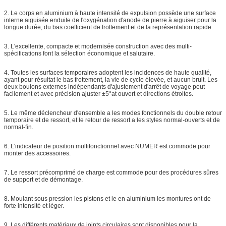
2. Le corps en aluminium à haute intensité de expulsion possède une surface
interne aiguisée enduite de l'oxygénation d'anode de pierre à aiguiser pour la
longue durée, du bas coefficient de frottement et de la représentation rapide.
3. L'excellente, compacte et modernisée construction avec des multi-
spécifications font la sélection économique et salutaire.
4. Toutes les surfaces temporaires adoptent les incidences de haute qualité,
ayant pour résultat le bas frottement, la vie de cycle élevée, et aucun bruit. Les
deux boulons externes indépendants d'ajustement d'arrêt de voyage peut
facilement et avec précision ajuster ±5°at ouvert et directions étroites.
5. Le même déclencheur d'ensemble a les modes fonctionnels du double retour
temporaire et de ressort, et le retour de ressort a les styles normal-ouverts et de
normal-fin.
6. L'indicateur de position multifonctionnel avec NUMER est commode pour
monter des accessoires.
7. Le ressort précomprimé de charge est commode pour des procédures sûres
de support et de démontage.
8. Moulant sous pression les pistons et le en aluminium les montures ont de
forte intensité et léger.
9. Les différents matériaux de joints circulaires sont disponibles pour la