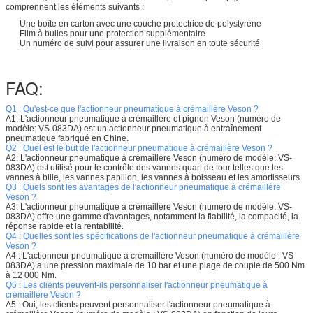
comprennent les éléments suivants :
Une boîte en carton avec une couche protectrice de polystyrène
Film à bulles pour une protection supplémentaire
Un numéro de suivi pour assurer une livraison en toute sécurité
FAQ:
Q1 : Qu'est-ce que l'actionneur pneumatique à crémaillère Veson ?
A1: L'actionneur pneumatique à crémaillère et pignon Veson (numéro de
modèle: VS-083DA) est un actionneur pneumatique à entraînement
pneumatique fabriqué en Chine.
Q2 : Quel est le but de l'actionneur pneumatique à crémaillère Veson ?
A2: L'actionneur pneumatique à crémaillère Veson (numéro de modèle: VS-
083DA) est utilisé pour le contrôle des vannes quart de tour telles que les
vannes à bille, les vannes papillon, les vannes à boisseau et les amortisseurs.
Q3 : Quels sont les avantages de l'actionneur pneumatique à crémaillère
Veson ?
A3: L'actionneur pneumatique à crémaillère Veson (numéro de modèle: VS-
083DA) offre une gamme d'avantages, notamment la fiabilité, la compacité, la
réponse rapide et la rentabilité.
Q4 : Quelles sont les spécifications de l'actionneur pneumatique à crémaillère
Veson ?
A4 : L'actionneur pneumatique à crémaillère Veson (numéro de modèle : VS-
083DA) a une pression maximale de 10 bar et une plage de couple de 500 Nm
à 12 000 Nm.
Q5 : Les clients peuvent-ils personnaliser l'actionneur pneumatique à
crémaillère Veson ?
A5 : Oui, les clients peuvent personnaliser l'actionneur pneumatique à