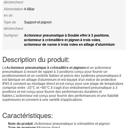
déclencheur:
Alimentation
4-8Bar
en air:
Type de
Support et pignon
déclencheur:
Actionneur pneumatique à Double effet à 3 positions
Surligner:
,
actionneur à crémaillère et pignon à trois voies
,
actionneur de vanne à trois voies en alliage d'aluminium
Description du produit:
Le
Actionneur pneumatique à crémaillère et pignon
est un actionneur
pneumatique à ressort de rappel à 3 positions conçu pour fournir un
positionnement et un contrôle fiables et précis des systèmes pneumatiques.Il
est fabriqué en alliage d'aluminium et est équipé d'un indice de protection
IP65.Il convient au montage direct et est conçu pour une plage de température
comprise entre -20°C et +80°C.Il s'agit d'un entraînement pneumatique à 3
positions et est conçu pour fournir des performances durables et
fiables.L'actionneur est conçu pour fournir des performances et une fiabilité
supérieures et convient à une variété d'applications.
Caractéristiques:
Nom du produit :
Actionneur pneumatique à crémaillère et pignon
Type de montage:
Montage direct