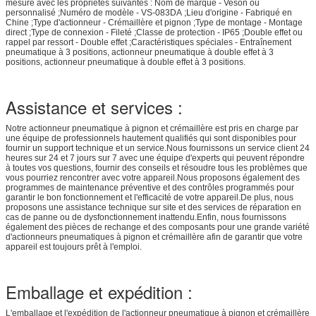
mesure avec les propriétés suivantes : Nom de marque - Veson ou
personnalisé ;Numéro de modèle - VS-083DA ;Lieu d'origine - Fabriqué en
Chine ;Type d'actionneur - Crémaillère et pignon ;Type de montage - Montage
direct ;Type de connexion - Fileté ;Classe de protection - IP65 ;Double effet ou
rappel par ressort - Double effet ;Caractéristiques spéciales - Entraînement
pneumatique à 3 positions, actionneur pneumatique à double effet à 3
positions, actionneur pneumatique à double effet à 3 positions.
Assistance et services :
Notre actionneur pneumatique à pignon et crémaillère est pris en charge par
une équipe de professionnels hautement qualifiés qui sont disponibles pour
fournir un support technique et un service.Nous fournissons un service client 24
heures sur 24 et 7 jours sur 7 avec une équipe d'experts qui peuvent répondre
à toutes vos questions, fournir des conseils et résoudre tous les problèmes que
vous pourriez rencontrer avec votre appareil.Nous proposons également des
programmes de maintenance préventive et des contrôles programmés pour
garantir le bon fonctionnement et l'efficacité de votre appareil.De plus, nous
proposons une assistance technique sur site et des services de réparation en
cas de panne ou de dysfonctionnement inattendu.Enfin, nous fournissons
également des pièces de rechange et des composants pour une grande variété
d'actionneurs pneumatiques à pignon et crémaillère afin de garantir que votre
appareil est toujours prêt à l'emploi.
Emballage et expédition :
L'emballage et l'expédition de l'actionneur pneumatique à pignon et crémaillère