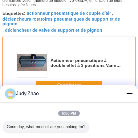
crémaillère Veson (numéro de modèle : VS-083DA) en fonction de leurs
besoins spécifiques.
actionneur pneumatique de couple d'air
Étiquettes:
,
déclencheurs rotatoires pneumatiques de support et de
pignon
déclencheur de valve de support et de pignon
,
Actionneur pneumatique à
double effet à 3 positions Vanne
à trois voies Position de la vanne
3SPDT
Continuer
Judy.Zhao
Déclencheur pneumatique de support et de pignon
Plus
6:06 PM
Good day, what product are you looking for?
ncheur
Déclencheur
Actuateur
Actuateur
PTFE rev