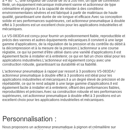
à + 80 ° C, une longueur de course de 50 à 200 mm, un type de connexion
fileté, un équipement mécanique instrument vanne et actionneur de type
crémaillère et pignon.Il a la capacité de résister à des conditions
environnementales sévères et est fabriqué à partir de matériaux de haute
qualité, garantissant une durée de vie longue et efficace.Avec sa conception
solide et ses performances supérieures, cet actionneur pneumatique à double
effet à 3 positions est un excellent choix pour les applications industrielles et
mécaniques.
Le VS-083DA est conçu pour fournir un positionnement fiable, reproductible et
précis des vannes et autres équipements mécaniques.Il convient à une large
gamme d'applications, de la régulation de la pression et du contrôle du débit à
la décompression et à la mesure de la pression.L'actionneur a une course
réglable, ce qui lui permet d'être utilisé dans une variété d'applications.Il est
également facile à installer et à entretenir, ce qui en fait un choix idéal pour les
applications industrielles.L'actionneur est également conçu avec une
construction robuste, garantissant sa durabilité et sa fiabilité.
L'actionneur pneumatique à rappel par ressort à 3 positions VS-083DA /
actionneur pneumatique à double effet à 3 positions est idéal pour les
applications industrielles et mécaniques.Il a un degré élevé de précision et de
répétabilité, ce qui le rend adapté à une large gamme d'applications.Il est
également facile à installer et à entretenir, offrant des performances fiables,
reproductibles et précises.Avec sa construction robuste et ses performances
supérieures, cet actionneur pneumatique à double effet à 3 positions est un
excellent choix pour les applications industrielles et mécaniques.
Personnalisation :
Nous proposons un actionneur pneumatique à pignon et crémaillère sur