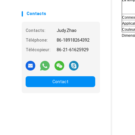
La temp
MPA -0,8
Contacts
Connex
Applica
Couleur
Contacts:
Judy.Zhao
Dimensi
Téléphone:
86-18918264392
Télécopieur:
86-21-61625929
Contact