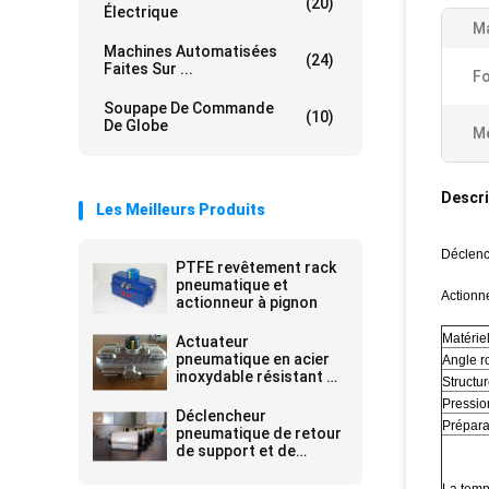
(20)
Électrique
Ma
Machines Automatisées
(24)
Faites Sur ...
Fo
Soupape De Commande
(10)
De Globe
Me
Descri
Les Meilleurs Produits
Déclenc
PTFE revêtement rack
pneumatique et
Actionn
actionneur à pignon
Matérie
Actuateur
pneumatique en acier
Angle ro
inoxydable résistant à
Structu
la corrosion
Pression
Déclencheur
Prépara
pneumatique de retour
de support et de
pignon de ressort pour
des amortisseurs 0,25