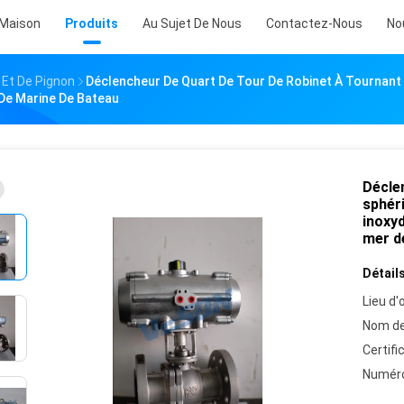
Maison
Produits
Au Sujet De Nous
Contactez-Nous
No
Et De Pignon
Déclencheur De Quart De Tour De Robinet À Tournant 
De Marine De Bateau
Décle
sphéri
inoxy
mer d
Détails
Lieu d'o
Nom de
Certifi
Numéro