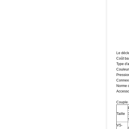
Le décle
Coût bas
Type d'a
Couleur 
Pressio
Connexi
Norme d
Accesso
Couple 
Taille
VS-