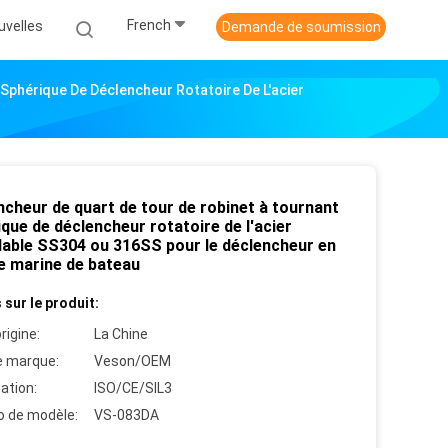
French
uvelles
Demande de soumission
Sphérique De Déclencheur Rotatoire De L'acier
ncheur de quart de tour de robinet à tournant
que de déclencheur rotatoire de l'acier
dable SS304 ou 316SS pour le déclencheur en
e marine de bateau
 sur le produit:
rigine:
La Chine
 marque:
Veson/OEM
cation:
ISO/CE/SIL3
 de modèle:
VS-083DA