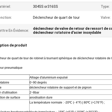
tériel:
304SS or316SS
Type:
nction:
Déclencheur de quart de tour
Valve:
déclencheur de valve de retour de ressort de 
ttre En Évidence:
déclencheur rotatoire d'acier inoxydable
ption de produit
heur de quart de tour de robinet à tournant sphérique de déclencheur rotatoire de 
eur pneumatique
l
Alliage d'aluminium expulsé
tatoire
0~90 degrés
re
déclencheur rotatoire de support et de pignon
 d'utilisation
2~8bar
tion de surface
anodisation dure
La température normale : -20ºC (- 4°F) | 80ºC (+176°F) ;