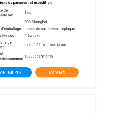
ions de paiement et expédition:
té de
1 ea
nde min:
FOB Shanghai
s d'emballage:
caisse de carton/contreplaqué
e livraison:
4-6weeks
ions de
L / C, T / T, Western Union
nt:
té
10000pcs/month
ovisionnement:
Meilleur Prix
Contact