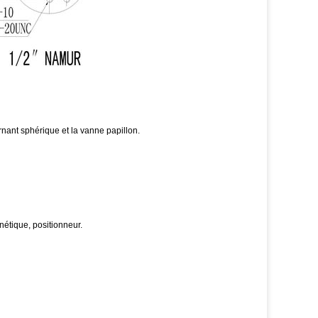
rnant sphérique et la vanne papillon.
étique, positionneur.