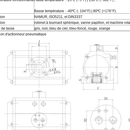
érature fonctionnante
Haute température : -15ºC (+5°F) | 150ºC (+302°F) ;
Basse température : -40ºC (- 104°F) | 80ºC (+176°F).
ion
NAMUR, ISO5211, et DIN3337
tion
robinet à tournant sphérique, vanne papillon, et machine rota
 de tasse
gris, noir, bleu de ciel, bleu-foncé, rouge, orange
on d'actionneur pneumatique