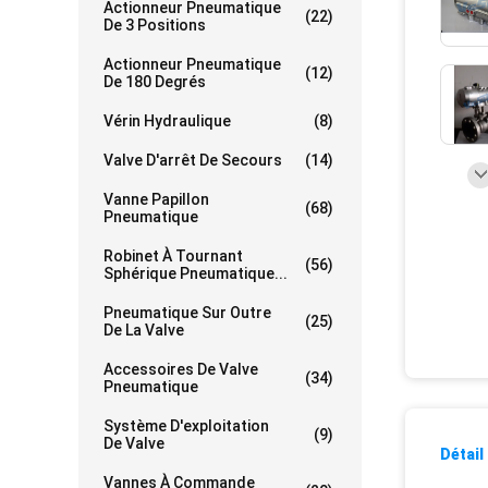
Actionneur Pneumatique
(22)
De 3 Positions
Actionneur Pneumatique
(12)
De 180 Degrés
Vérin Hydraulique
(8)
Valve D'arrêt De Secours
(14)
Vanne Papillon
(68)
Pneumatique
Robinet À Tournant
(56)
Sphérique Pneumatique...
Pneumatique Sur Outre
(25)
De La Valve
Accessoires De Valve
(34)
Pneumatique
Système D'exploitation
(9)
De Valve
Détail
Vannes À Commande