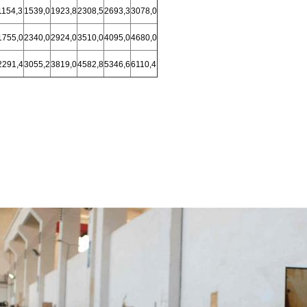
1154,3
1539,0
1923,8
2308,5
2693,3
3078,0
1755,0
2340,0
2924,0
3510,0
4095,0
4680,0
2291,4
3055,2
3819,0
4582,8
5346,6
6110,4