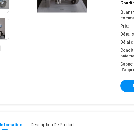
Condit
Quanti
comma
Prix:
Détail
Délai d
Condit
paieme
Capaci
d'appr
 Infomation
Description De Produit