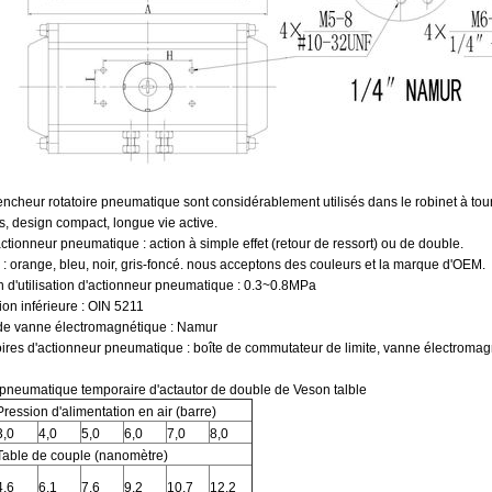
ncheur rotatoire pneumatique sont considérablement utilisés dans le robinet à tou
, design compact, longue vie active.
ctionneur pneumatique : action à simple effet (retour de ressort) ou de double.
: orange, bleu, noir, gris-foncé. nous acceptons des couleurs et la marque d'OEM.
n d'utilisation d'actionneur pneumatique : 0.3~0.8MPa
on inférieure : OIN 5211
e vanne électromagnétique : Namur
ires d'actionneur pneumatique : boîte de commutateur de limite, vanne électromagn
pneumatique temporaire d'actautor de double de Veson talble
Pression d'alimentation en air (barre)
3,0
4,0
5,0
6,0
7,0
8,0
Table de couple (nanomètre)
4,6
6,1
7,6
9,2
10,7
12,2