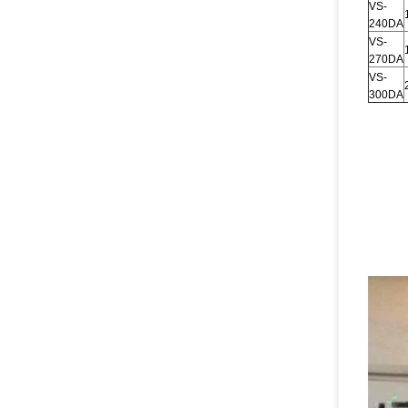
VS-
240DA
VS-
270DA
VS-
300DA