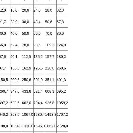
12,0
16,0
20,0
24,0
28,0
32,0
21,7
28,9
36,0
43,4
50,6
57,8
30,0
40,0
50,0
60,0
70,0
80,0
46,8
62,4
78,0
93,6
109,2
124,8
67,6
90,1
112,6
135,2
157,7
180,2
97,7
130,3
162,9
195,5
228,0
260,6
150,5
200,6
250,8
301,0
351,1
401,3
260,7
347,6
433,8
521,4
608,3
695,2
397,2
529,6
662,0
794,4
926,8
1059,2
640,2
853,6
1067,0
1280,4
1493,8
1707,2
798,0
1064,0
1330,0
1596,0
1862,0
2128,0