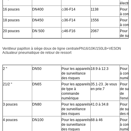
électr
16 pouces
DN400
◇36-F14
1138
Pour l
à comb
18 pouces
DN450
◇36-F14
1556
Pour l
à comb
20 pouces
DN 500
◇46-F16
2067
Pour l
de sur
Ventileur papillon à siège doux de ligne centralePN16/10K/150LB+VESON
Actuateur pneumatique de retour de ressort
2 "
DN50
Pour les appareils
18.9 à 12.3
Pour l
de surveillance
à com
des risques
numér
21/2 "
DN65
Pour les appareils
35.1-23. Je vous
Pour l
de type à
en prie.7
de sur
commande
de
numérique
l'envi
3 pouces
DN80
Pour les appareils
41.0 à 34.8
Pour l
de surveillance
de sur
des risques
des ri
4 pouces
DN100
Pour les appareils
68 à 46
Pour l
de surveillance
à com
des risques
numér