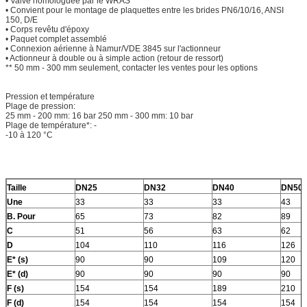
• Valve homologuée par le WRAS**
• Convient pour le montage de plaquettes entre les brides PN6/10/16, ANSI
150, D/E
• Corps revêtu d'époxy
• Paquet complet assemblé
• Connexion aérienne à Namur/VDE 3845 sur l'actionneur
• Actionneur à double ou à simple action (retour de ressort)
** 50 mm - 300 mm seulement, contacter les ventes pour les options
Pression et température
Plage de pression:
25 mm - 200 mm: 16 bar 250 mm - 300 mm: 10 bar
Plage de température*: -
-10 à 120 °C
Taille
DN25
DN32
DN40
DN50
Une
33
33
33
43
B. Pour
65
73
82
89
C
51
56
63
62
D
104
110
116
126
E* (s)
90
90
109
120
E* (d)
90
90
90
90
F (s)
154
154
189
210
F (d)
154
154
154
154