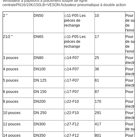
Ventilateur à papillons à placement souple de ligne
centralePN16/10K/150LB+VESON Actuateur pneumatique à double action
2 "
DN50
◇11-F05 Les
10
Pour l
pièces de
de sur
rechange
de
l'envi
21/2 "
DN65
◇11-F05 Les
17
Pour l
pièces de
de sur
rechange
de
l'envi
3 pouces
DN80
◇14-F07
25
Pour l
électr
4 pouces
DN100
◇14-F07
36
Pour l
électr
5 pouces
DN 125
◇17-F07
61
Pour l
électr
6 pouces
DN 150
◇17-F07
87
Pour le
8 pouces
DN200
◇22-F10
170
Pour l
électr
10 pouces
DN 250
◇22-F10
291
Pour l
électr
12 pouces
DN300
◇27-F12
417
Pour l
de sur
14 pouces
DN350
◇27-F12
801
Pour l