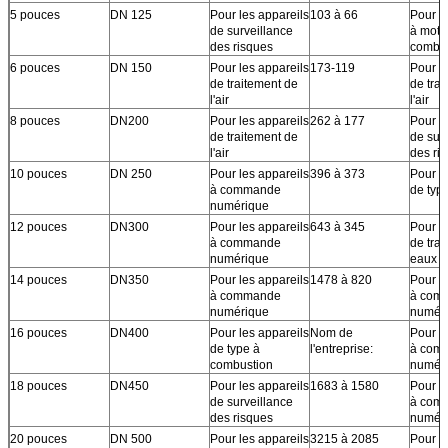
5 pouces
DN 125
Pour les appareils
103 à 66
Pour l
de surveillance
à mote
des risques
combus
6 pouces
DN 150
Pour les appareils
173-119
Pour l
de traitement de
de tra
l'air
l'air
8 pouces
DN200
Pour les appareils
262 à 177
Pour l
de traitement de
de sur
l'air
des ri
10 pouces
DN 250
Pour les appareils
396 à 373
Pour l
à commande
de typ
numérique
12 pouces
DN300
Pour les appareils
643 à 345
Pour l
à commande
de tra
numérique
eaux u
14 pouces
DN350
Pour les appareils
1478 à 820
Pour l
à commande
à com
numérique
numér
16 pouces
DN400
Pour les appareils
Nom de
Pour l
de type à
l'entreprise:
à com
combustion
numér
18 pouces
DN450
Pour les appareils
1683 à 1580
Pour l
de surveillance
à com
des risques
numér
20 pouces
DN 500
Pour les appareils
3215 à 2085
Pour l