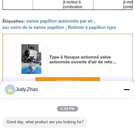
à moteur à
à mote
combustion
combus
vanne papillon actionnée par air
Étiquettes:
,
sur outre de la vanne papillon
Robinet à papillon type
,
Type à flasque actionné valve
actionnée ouverte d'air de retour
d'action/ressort de double de
vanne papillon d'actionneur
pneumatique =
Continuer
Judy.Zhao
Vanne papillon pneumatique
Plus
6:58 PM
Good day, what product are you looking for?
apillon
Vanne papillon
316 soupape à
Vanne à boisseau
Action