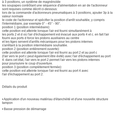
à 3 positions, un système de magnénoïde
les soupapes contrôlant une séquence d'alimentation en air de l'actionneur
sont requises comme décrit ci-dessous:
lors de la commande d'actionneurs pneumatiques à 3 positions, ajouter 3p à la
valeur normale
le code de l'actionneur et spécifier la position d'arrêt souhaitée, y compris
l'intermédiaire, par exemple 0° - 45° - 90°.
position 1 (position intermédiaire):
cette position est atteinte lorsque l'air est fourni simultanément à
les ports 2 et d où l'air d'échappement est évacué aux ports 4 et c. en fait l'air
fourni aux ports d force les pistons auxiliaires au centre
et les tiges servent d'arrêts mécaniques pour les pistons internes
s'arrêtant à la position intermédiaire souhaitée.
position 2 (position entièrement ouverte):
cette position est atteinte lorsque l'air est fourni au port 2 et au port c
(l'air vers le port c peut également être évité) avec l'air d'échappement au port
4. dans cet état, l'air vers le port 2 permet l'air vers les pistons internes
pour poursuivre le coup d'ouverture.
position 3 (position complètement fermée):
cette position est atteinte lorsque l'air est fourni au port 4 avec
l'air d'échappement au port 2.
Détails du produit
• Application d'un nouveau matériau d'étanchéité et d'une nouvelle structure
tampon
• Basse pression de démarrage