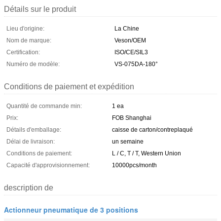
Détails sur le produit
Lieu d'origine:
La Chine
Nom de marque:
Veson/OEM
Certification:
ISO/CE/SIL3
Numéro de modèle:
VS-075DA-180°
Conditions de paiement et expédition
Quantité de commande min:
1 ea
Prix:
FOB Shanghai
Détails d'emballage:
caisse de carton/contreplaqué
Délai de livraison:
un semaine
Conditions de paiement:
L / C, T / T, Western Union
Capacité d'approvisionnement:
10000pcs/month
description de
Actionneur pneumatique de 3 positions