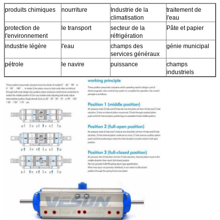
produits chimiques
nourriture
Industrie de la
traitement de
climatisation
l'eau
protection de
le transport
secteur de la
Pâte et papier
l'environnement
réfrigération
industrie légère
l'eau
champs des
génie municipal
services généraux
pétrole
le navire
puissance
champs
industriels