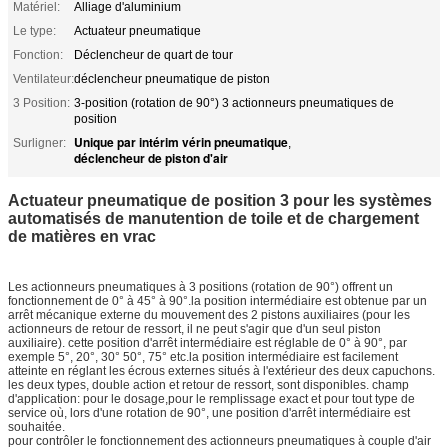
Matériel:
Alliage d'aluminium
Le type:
Actuateur pneumatique
Fonction:
Déclencheur de quart de tour
Ventilateur:
déclencheur pneumatique de piston
3 Position:
3-position (rotation de 90°) 3 actionneurs pneumatiques de
position
Unique par intérim vérin pneumatique
Surligner:
,
déclencheur de piston d'air
Actuateur pneumatique de position 3 pour les systèmes
automatisés de manutention de toile et de chargement
de matières en vrac
Les actionneurs pneumatiques à 3 positions (rotation de 90°) offrent un
fonctionnement de 0° à 45° à 90°.la position intermédiaire est obtenue par un
arrêt mécanique externe du mouvement des 2 pistons auxiliaires (pour les
actionneurs de retour de ressort, il ne peut s'agir que d'un seul piston
auxiliaire). cette position d'arrêt intermédiaire est réglable de 0° à 90°, par
exemple 5°, 20°, 30° 50°, 75° etc.la position intermédiaire est facilement
atteinte en réglant les écrous externes situés à l'extérieur des deux capuchons.
les deux types, double action et retour de ressort, sont disponibles. champ
d'application: pour le dosage,pour le remplissage exact et pour tout type de
service où, lors d'une rotation de 90°, une position d'arrêt intermédiaire est
souhaitée.
pour contrôler le fonctionnement des actionneurs pneumatiques à couple d'air