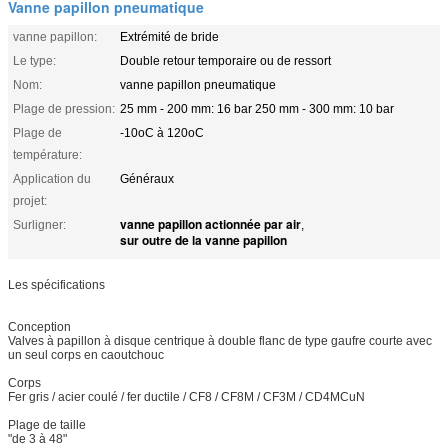
Vanne papillon pneumatique
vanne papillon:
Extrémité de bride
Le type:
Double retour temporaire ou de ressort
Nom:
vanne papillon pneumatique
Plage de pression:
25 mm - 200 mm: 16 bar 250 mm - 300 mm: 10 bar
Plage de
-10oC à 120oC
température:
Application du
Généraux
projet:
vanne papillon actionnée par air
Surligner:
,
sur outre de la vanne papillon
Les spécifications
Conception
Valves à papillon à disque centrique à double flanc de type gaufre courte avec
un seul corps en caoutchouc
Corps
Fer gris / acier coulé / fer ductile / CF8 / CF8M / CF3M / CD4MCuN
Plage de taille
"de 3 à 48"