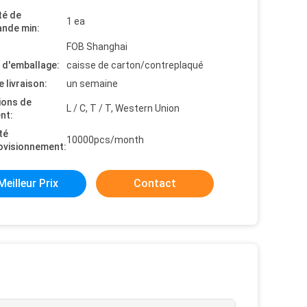
té de
1 ea
nde min:
FOB Shanghai
s d'emballage:
caisse de carton/contreplaqué
e livraison:
un semaine
ions de
L / C, T / T, Western Union
nt:
té
10000pcs/month
ovisionnement:
Meilleur Prix
Contact