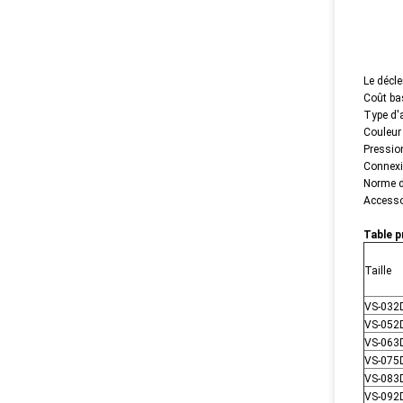
Le décle
Coût bas
Type d'a
Couleur 
Pressio
Connexi
Norme d
Accesso
Table p
Taille
VS-032
VS-052
VS-063
VS-075
VS-083
VS-092