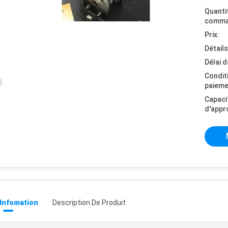
Quanti
comma
Prix:
Détail
Délai d
Condit
paieme
Capaci
d'appr
 Infomation
Description De Produit