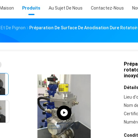
Maison
Produits
Au Sujet De Nous
Contactez-Nous
No
Et De Pignon
Préparation De Surface De Anodisation Dure Rotatoir
Prépa
rotat
inoxy
Détails
Lieu d'o
Nom de
Certifi
Numéro
Condit