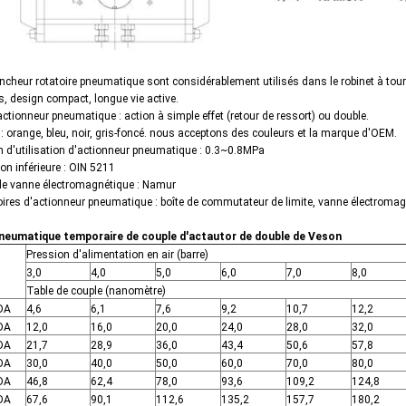
ncheur rotatoire pneumatique sont considérablement utilisés dans le robinet à tour
, design compact, longue vie active.
ctionneur pneumatique : action à simple effet (retour de ressort) ou double.
: orange, bleu, noir, gris-foncé. nous acceptons des couleurs et la marque d'OEM.
n d'utilisation d'actionneur pneumatique : 0.3~0.8MPa
on inférieure : OIN 5211
e vanne électromagnétique : Namur
ires d'actionneur pneumatique : boîte de commutateur de limite, vanne électromagn
neumatique temporaire de couple d'actautor de double de Veson
Pression d'alimentation en air (barre)
3,0
4,0
5,0
6,0
7,0
8,0
Table de couple (nanomètre)
DA
4,6
6,1
7,6
9,2
10,7
12,2
DA
12,0
16,0
20,0
24,0
28,0
32,0
DA
21,7
28,9
36,0
43,4
50,6
57,8
DA
30,0
40,0
50,0
60,0
70,0
80,0
DA
46,8
62,4
78,0
93,6
109,2
124,8
DA
67,6
90,1
112,6
135,2
157,7
180,2