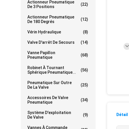
Actionneur Pneumatique
(22)
De 3 Positions
Actionneur Pneumatique
(12)
De 180 Degrés
Vérin Hydraulique
(8)
Valve D'arrêt De Secours
(14)
Vanne Papillon
(68)
Pneumatique
Robinet À Tournant
(56)
Sphérique Pneumatique...
Pneumatique Sur Outre
(25)
De La Valve
Accessoires De Valve
(34)
Pneumatique
Système D'exploitation
Détail
(9)
De Valve
Vannes À Commande