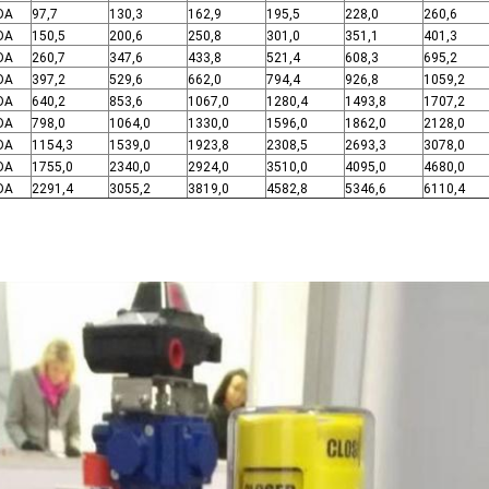
DA
97,7
130,3
162,9
195,5
228,0
260,6
DA
150,5
200,6
250,8
301,0
351,1
401,3
DA
260,7
347,6
433,8
521,4
608,3
695,2
DA
397,2
529,6
662,0
794,4
926,8
1059,2
DA
640,2
853,6
1067,0
1280,4
1493,8
1707,2
DA
798,0
1064,0
1330,0
1596,0
1862,0
2128,0
DA
1154,3
1539,0
1923,8
2308,5
2693,3
3078,0
DA
1755,0
2340,0
2924,0
3510,0
4095,0
4680,0
DA
2291,4
3055,2
3819,0
4582,8
5346,6
6110,4