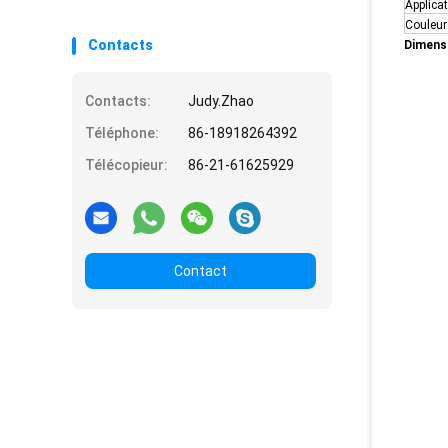
Applica
MPA -0,8
Couleur
Contacts
Dimens
Contacts:
Judy.Zhao
Téléphone:
86-18918264392
Télécopieur:
86-21-61625929
Contact