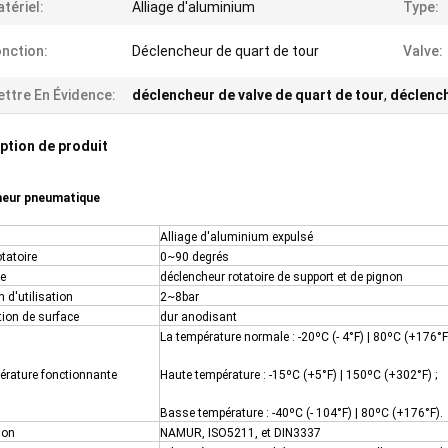
tériel:
Alliage d'aluminium
Type:
nction:
Déclencheur de quart de tour
Valve:
ttre En Évidence:
déclencheur de valve de quart de tour
,
déclench
ption de produit
neur pneumatique
Alliage d'aluminium expulsé
tatoire
0~90 degrés
re
déclencheur rotatoire de support et de pignon
 d'utilisation
2~8bar
tion de surface
dur anodisant
La température normale : -20ºC (- 4°F) | 80ºC (+176°F)
érature fonctionnante
Haute température : -15ºC (+5°F) | 150ºC (+302°F) ;
Basse température : -40ºC (- 104°F) | 80ºC (+176°F).
ion
NAMUR, ISO5211, et DIN3337