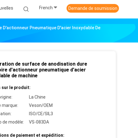
French
uvelles
Demande de soumission
e D'actionneur Pneumatique D'acier Inoxydable De
ration de surface de anodisation dure
oire d'actionneur pneumatique d'acier
dable de machine
 sur le produit:
rigine:
La Chine
 marque:
Veson/OEM
cation:
ISO/CE/SIL3
 de modèle:
VS-083DA
ions de paiement et expédition: