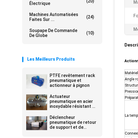
(20)
Ma
Électrique
Machines Automatisées
Fo
(24)
Faites Sur ...
Me
Soupape De Commande
(10)
De Globe
Descri
Les Meilleurs Produits
Action
Matériel
PTFE revêtement rack
Angle ro
pneumatique et
actionneur à pignon
Structu
Pression
Actuateur
Prépara
pneumatique en acier
inoxydable résistant à
la corrosion
La temp
Déclencheur
pneumatique de retour
de support et de
pignon de ressort pour
Connex
des amortisseurs 0,25