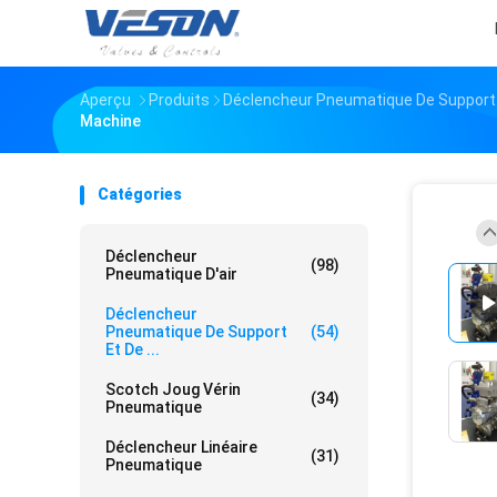
Aperçu
Produits
Déclencheur Pneumatique De Support 
Machine
Catégories
Déclencheur
(98)
Pneumatique D'air
Déclencheur
Pneumatique De Support
(54)
Et De ...
Scotch Joug Vérin
(34)
Pneumatique
Déclencheur Linéaire
(31)
Pneumatique