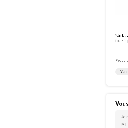
*Un kit 
fournis 
Produit
Vann
Vous
Je 
papi