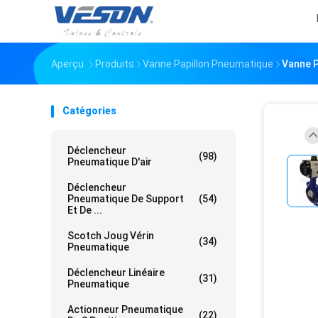
Aperçu
Produits
Vanne Papillon Pneumatique
Vanne P
Catégories
Déclencheur
(98)
Pneumatique D'air
Déclencheur
Pneumatique De Support
(54)
Et De ...
Scotch Joug Vérin
(34)
Pneumatique
Déclencheur Linéaire
(31)
Pneumatique
Actionneur Pneumatique
(22)