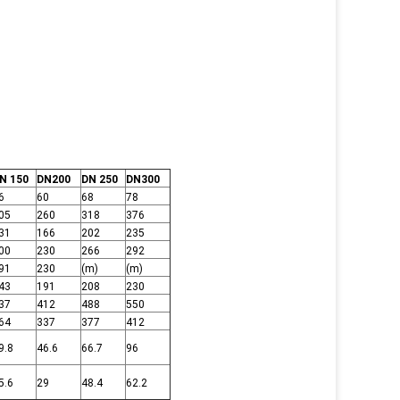
N 150
DN200
DN 250
DN300
6
60
68
78
05
260
318
376
31
166
202
235
00
230
266
292
91
230
(m)
(m)
43
191
208
230
37
412
488
550
64
337
377
412
9.8
46.6
66.7
96
5.6
29
48.4
62.2