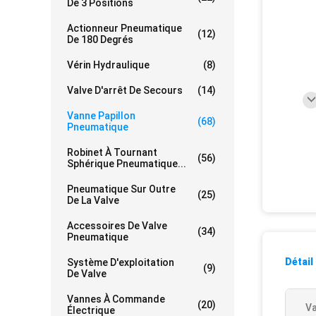
De 3 Positions
Actionneur Pneumatique
(12)
De 180 Degrés
Vérin Hydraulique
(8)
Valve D'arrêt De Secours
(14)
Vanne Papillon
(68)
Pneumatique
Robinet À Tournant
(56)
Sphérique Pneumatique...
Pneumatique Sur Outre
(25)
De La Valve
Accessoires De Valve
(34)
Pneumatique
Détail
Système D'exploitation
(9)
De Valve
Vannes À Commande
(20)
Va
Électrique