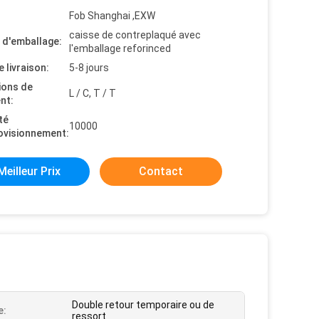
Fob Shanghai ,EXW
caisse de contreplaqué avec
s d'emballage:
l'emballage reforinced
e livraison:
5-8 jours
ions de
L / C, T / T
nt:
té
10000
ovisionnement:
Meilleur Prix
Contact
Double retour temporaire ou de
e:
ressort