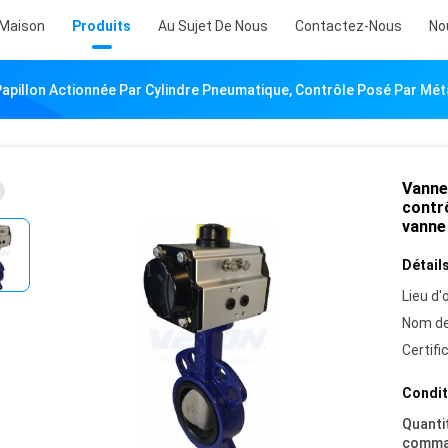
Maison
Produits
Au Sujet De Nous
Contactez-Nous
No
apillon Actionnée Par Cylindre Pneumatique, Contrôle Posé Par Métal
Vanne
contrô
vanne 
Détails
Lieu d'o
Nom de
Certifi
Condit
Quanti
comma