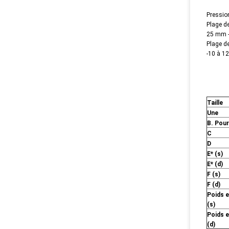
Pressio
Plage de
25 mm -
Plage de
-10 à 1
Taille
Une
B. Pour
C
D
E* (s)
E* (d)
F (s)
F (d)
Poids e
(s)
Poids e
(d)