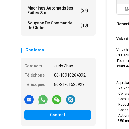
Machines Automatisées
Me
(24)
Faites Sur ...
Soupape De Commande
Descri
(10)
De Globe
Valve à
Contacts
Valve à 
Ces sou
Tous le
Contacts:
Judy.Zhao
avant ex
Téléphone:
86-18918264392
Approba
Télécopieur:
86-21-61625929
• Valve
• Convi
• Corps 
• Paque
• Conne
Contact
• Action
** 50 m