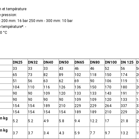
n et température
 pression:
 200 mm: 16 bar 250 mm - 300 mm: 10 bar
 température*: -
20 °C
DN25
DN32
DN40
DN50
DN65
DN80
DN100
DN 125
D
33
33
33
43
46
46
52
56
5
65
73
82
89
102
118
150
174
2
51
56
63
62
69
90
106
119
1
104
110
116
126
136
150
170
180
2
90
90
109
120
133
133
143
191
1
90
90
90
90
109
109
120
133
1
154
154
189
210
229
229
264
337
3
154
154
154
154
189
189
210
229
2
n kg
5.2
5.2
4.9
5.8
9.4
12.2
17
21.8
2
n kg
3.7
3.7
3.4
4.3
5.9
7.7
9.7
13.2
1