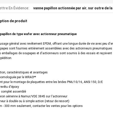
ttre En Évidence:
vanne papillon actionnée par air
,
sur outre de la
ption de produit
 papillon de type wafer avec actionneur pneumatique
usage général avec revêtement EPDM, offrant une longue durée de vie avec peu d'en
papes sont fournies entièrement assemblées avec des actionneurs pneumatiques à a
s emballages de soupapes et d'actionneurs sont soumis à des essais et reçoivent un
pédition.
tion, caractéristiques et avantages
 homologuée par le WRAS**
ent pour le montage de plaquettes entre les brides PN6/10/16, ANSI 150, D/E
revêtu d'époxy
t complet assemblé
xion aérienne à Namur/VDE 3845 sur l'actionneur
neur à double ou à simple action (retour de ressort)
m - 300 mm seulement, contacter les ventes pour les options