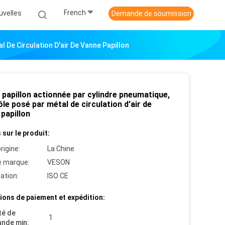
French
uvelles
Demande de soumission
 De Circulation D'air De Vanne Papillon
 papillon actionnée par cylindre pneumatique,
le posé par métal de circulation d'air de
papillon
 sur le produit:
rigine:
La Chine
 marque:
VESON
cation:
ISO CE
ions de paiement et expédition:
té de
1
nde min: