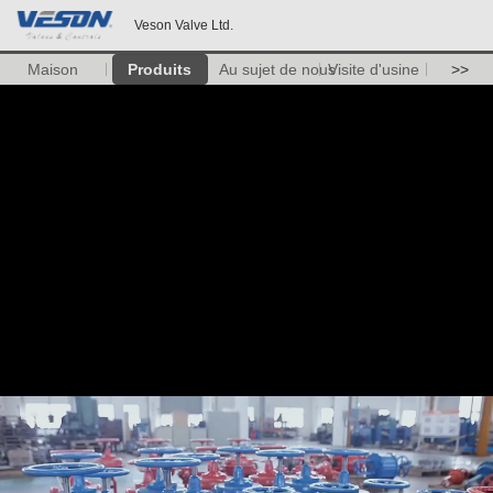
Veson Valve Ltd.
Maison
Produits
Au sujet de nous
Visite d'usine
>>