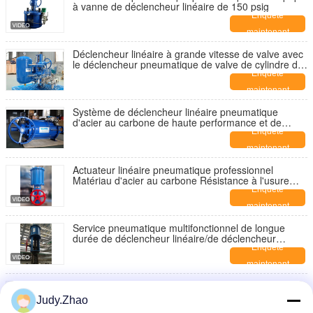
à vanne de déclencheur linéaire de 150 psig
Enquête
maintenant
Déclencheur linéaire à grande vitesse de valve avec
le déclencheur pneumatique de valve de cylindre de
réservoir d'air pour des soupapes à vanne
Enquête
maintenant
Système de déclencheur linéaire pneumatique
d'acier au carbone de haute performance et de
mouvement linéaire
Enquête
maintenant
Actuateur linéaire pneumatique professionnel
Matériau d'acier au carbone Résistance à l'usure
Actuateur linéaire à piston
Enquête
maintenant
Service pneumatique multifonctionnel de longue
durée de déclencheur linéaire/de déclencheur
moteur d'air
Enquête
maintenant
Déclencheur de soupape rotative/MPA -0,8
pneumatiques durables du déclencheur 0,25
Judy.Zhao
valve de support et de pignon
Enquête