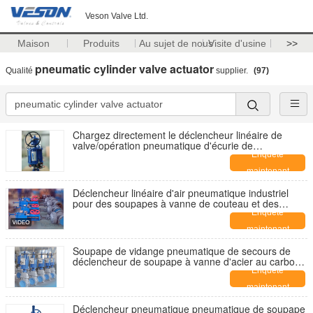
Veson Valve Ltd.
Maison
Produits
Au sujet de nous
Visite d'usine
>>
pneumatic cylinder valve actuator
Qualité
supplier.
(97)
Chargez directement le déclencheur linéaire de
valve/opération pneumatique d'écurie de
déclencheur de valve de cylindre
Enquête
maintenant
Déclencheur linéaire d'air pneumatique industriel
pour des soupapes à vanne de couteau et des
robinets d'arrêt sphériques
Enquête
maintenant
Soupape de vidange pneumatique de secours de
déclencheur de soupape à vanne d'acier au carbone
avec l'actionneur pneumatique
Enquête
maintenant
Déclencheur pneumatique pneumatique de soupape