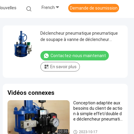
French
ouvelles
Demande de soumission
Déclencheur pneumatique pneumatique
de soupape à vanne de déclencheur
linéaire de 150 psig
Contactez-nous maintenant
En savoir plus
Vidéos connexes
Conception adaptée aux
besoins du client de actio
n à simple effet/double d
e déclencheur pneumatiq
ue à grande vitesse de so
upape à vanne
déclencheur linéaire pneumati
00:36
2023-10-17