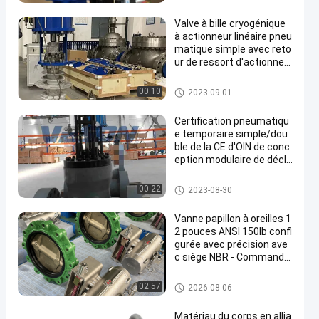
que
Valve à bille cryogénique
à actionneur linéaire pneu
matique simple avec reto
ur de ressort d'actionneu
r linéaire pneumatique 20
0KN
déclencheur linéaire pneumati
00:10
2023-09-01
que
Certification pneumatiqu
e temporaire simple/dou
ble de la CE d'OIN de conc
eption modulaire de décle
ncheur linéaire pneumati
que dessus OUTRE de la
déclencheur linéaire pneumati
00:22
2023-08-30
valve
que
Vanne papillon à oreilles 1
2 pouces ANSI 150lb confi
gurée avec précision ave
c siège NBR - Commande
à distance de la vanne
Vanne papillon pneumatique
02:57
2026-08-06
Matériau du corps en allia