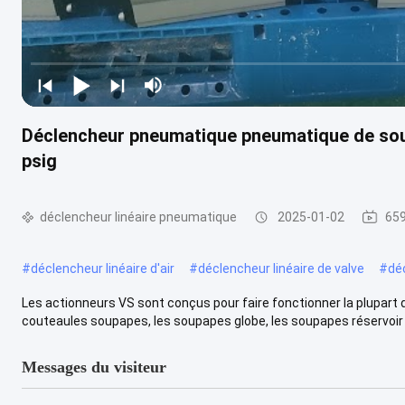
Déclencheur pneumatique pneumatique de soup
psig
déclencheur linéaire pneumatique
2025-01-02
659
#
déclencheur linéaire d'air
#
déclencheur linéaire de valve
#
dé
Les actionneurs VS sont conçus pour faire fonctionner la plupart d
couteaules soupapes, les soupapes globe, les soupapes réservoir .
Messages du visiteur