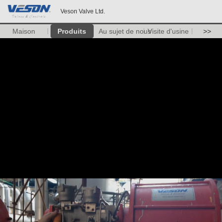
Veson Valve Ltd.
Maison
Produits
Au sujet de nous
Visite d'usine
>>