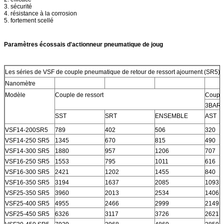
3. sécurité
4. résistance à la corrosion
5. fortement scellé
Paramètres écossais d'actionneur pneumatique de joug
Les séries de VSF de couple pneumatique de retour de ressort ajournent (SR5)
Nanomètre
Modèle
Couple de ressort
Couple
3BAR
SST
SRT
ENSEMBLE
AST
VSF14-200SR5
789
402
506
320
VSF14-250 SR5
1345
670
815
490
VSF14-300 SR5
1880
957
1206
707
VSF16-250 SR5
1553
795
1011
616
VSF16-300 SR5
2421
1202
1455
840
VSF16-350 SR5
3194
1637
2085
1093
VSF25-350 SR5
3960
2013
2534
1406
VSF25-400 SR5
4955
2466
2999
2149
VSF25-450 SR5
6326
3117
3726
2621