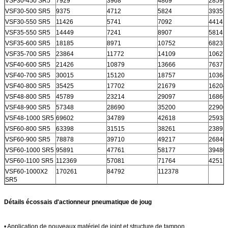
VSF30-450 SR5
7929
3968
4869
2859
VSF30-500 SR5
9375
4712
5824
3935
VSF30-550 SR5
11426
5741
7092
4414
VSF35-550 SR5
14449
7241
8907
5814
VSF35-600 SR5
18185
8971
10752
6823
VSF35-700 SR5
23864
11772
14109
10627
VSF40-600 SR5
21426
10879
13666
7637
VSF40-700 SR5
30015
15120
18757
10364
VSF40-800 SR5
35425
17702
21679
16204
VSF48-800 SR5
45789
23214
29097
16866
VSF48-900 SR5
57348
28690
35200
22906
VSF48-1000 SR5
69602
34789
42618
25938
VSF60-800 SR5
63398
31515
38261
23891
VSF60-900 SR5
78878
39710
49217
26840
VSF60-1000 SR5
95891
47761
58177
39480
VSF60-1100 SR5
112369
57081
71764
42517
VSF60-1000X2
170261
84792
112378
SR5
Détails écossais d'actionneur pneumatique de joug
• Application de nouveaux matériel de joint et structure de tampon