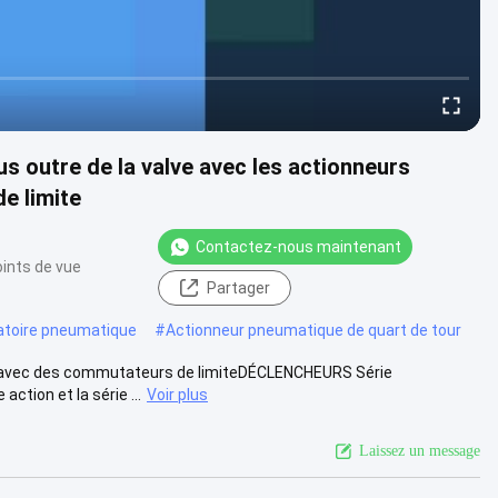
 outre de la valve avec les actionneurs
e limite
Contactez-nous maintenant
ints de vue
Partager
atoire pneumatique
#
Actionneur pneumatique de quart de tour
e avec des commutateurs de limiteDÉCLENCHEURS Série
ction et la série ...
Voir plus
Laissez un message