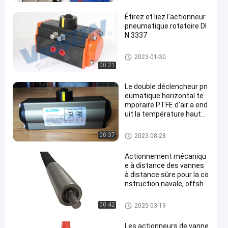
r
Étirez et liez l'actionneur
pneumatique rotatoire DI
N 3337
Déclencheur pneumatique d'ai
2023-01-30
r
00:21
Le double déclencheur pn
eumatique horizontal te
mporaire PTFE d'air a end
uit la température haute-
basse
Déclencheur pneumatique d'ai
00:37
2023-08-28
r
Actionnement mécaniqu
e à distance des vannes
à distance sûre pour la co
nstruction navale, offsho
re, pétrole et gaz
Déclencheur pneumatique d'ai
00:42
2025-03-19
r
Les actionneurs de vanne