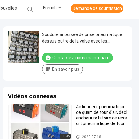
French
ouvelles
Demande de soumission
Soudure anodisée de prise pneumatique
dessus outre de la valve avec les
actionneurs pneumatiques horizontaux de
commutateurs de limite
Contactez-nous maintenant
En savoir plus
Vidéos connexes
Actionneur pneumatique
de quart de tour d'air, décl
encheur rotatoire de ress
ort pneumatique de tour
de pièce de 3 positions
Déclencheur pneumatique d'ai
01:45
2022-07-18