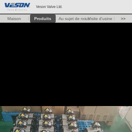
Veson Valve Ltd.
Maison
Produits
Au sujet de nous
Visite d'usine
>>