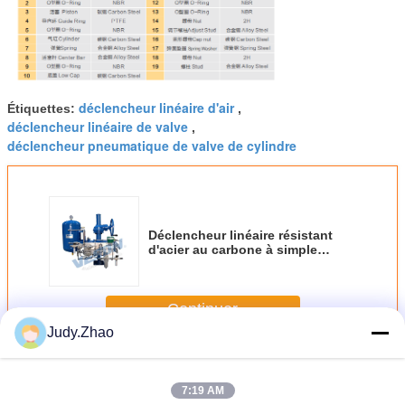
déclencheur linéaire d'air
Étiquettes:
,
déclencheur linéaire de valve
,
déclencheur pneumatique de valve de cylindre
Déclencheur linéaire résistant
d'acier au carbone à simple
effet/double agissant avec le
réservoir d'air
Continuer
Judy.Zhao
Déclencheur linéaire pneumatique
Plus
7:19 AM