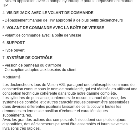
- Mis en application avec la pompe hydraulique pour le dépassement manuel
HP
4.
VIS DE JACK AVEC LE VOLANT DE COMMANDE
-
Dépassement manuel de HW approprié à de plus petits déclencheurs
5.
VOLANT DE COMMANDE AVEC LA BOÎTE DE VITESSE
-
Volant de commande avec la boîte de vitesse
6.
SUPPORT
-
Type ouvert
7.
SYSTÈME DE CONTRÔLE
-
Version de panneau ou d'armoire
- Conception adaptée aux besoins du client
Modularité
Les déclencheurs tous de Veson VSL partagent une philosophie commune de
construction connue sous le nom de modularité, qui est réalisée en utilisant une
conception technique cohérente dans toute notre gamme complète.
Les cylindres de puissance, conteneurs de ressort, manuel dépasse, des
systèmes de contrôle, et d'autres caractéristiques peuvent être assemblées
dans diverses différentes positions laissant de ce fait couvrir toutes les
demandes en termes de position d'échouer et caractéristiques
supplémentaires.
Avec les grandes actions des composants finis et demi-complets toujours
disponibles, des déclencheurs peuvent être assemblés et fournis avec les
livraisons très rapides.