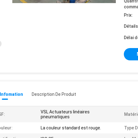
Quanti
comma
Prix:
Détail
Délai d
 Infomation
Description De Produit
VSL Actuateurs linéaires
SF:
Matéri
pneumatiques
uleur:
La couleur standard est rouge.
Type D