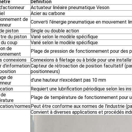
ètre
Définition
d'actionneur
Actuateur linéaire pneumatique Veson
iel
Acier au carbone
ionnement de
Converti l'énergie pneumatique en mouvement lin
onneur
de piston
Single ou double action
tre du piston
Varié selon le modèle spécifique
 du coup
Varié selon le modèle spécifique
ion de
Plage de pression de fonctionnement pour des 
ionnement
es connexions
Connexions à filetage ou à bride pour une installa
r d'information
Capteur de rétroaction de position facultatif (par
 position
positionneurs)
ge de
d'une hauteur n'excédant pas 10 mm
onneur
ication
Requiert une lubrification périodique selon les in
 de
Plage de température de fonctionnement pour u
rature
fication/normes
Peut être conforme aux normes de l'industrie (pa
Convient à diverses applications et procédés indu