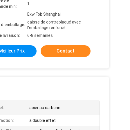
té de
1
nde min:
Exw Fob Shanghai
caisse de contreplaqué avec
s d'emballage:
l'emballage renforcé
e livraison:
6-8 semaines
Meilleur Prix
Contact
el:
acier au carbone
'action:
à double effet