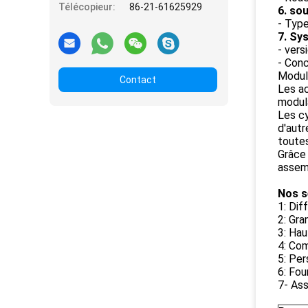
Télécopieur:
86-21-61625929
6. so
- Typ
7. Sy
- vers
- Con
Modul
Contact
Les a
modula
Les cy
d'autr
toutes
Grâce 
assemb
Nos s
1: Dif
2: Gra
3: Hau
4: Com
5: Per
6: Fou
7- Ass