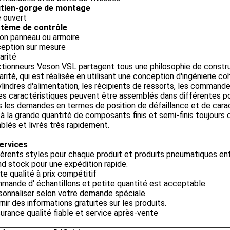
utien-gorge de montage
e ouvert
stème de contrôle
ion panneau ou armoire
ception sur mesure
arité
ctionneurs Veson VSL partagent tous une philosophie de const
rité, qui est réalisée en utilisant une conception d'ingénierie
lindres d'alimentation, les récipients de ressorts, les comma
es caractéristiques peuvent être assemblés dans différentes pos
 les demandes en termes de position de défaillance et de cara
à la grande quantité de composants finis et semi-finis toujours 
lés et livrés très rapidement.
ervices
férents styles pour chaque produit et produits pneumatiques ent
nd stock pour une expédition rapide.
te qualité à prix compétitif
mande d' échantillons et petite quantité est acceptable
sonnaliser selon votre demande spéciale.
rnir des informations gratuites sur les produits.
urance qualité fiable et service après-vente