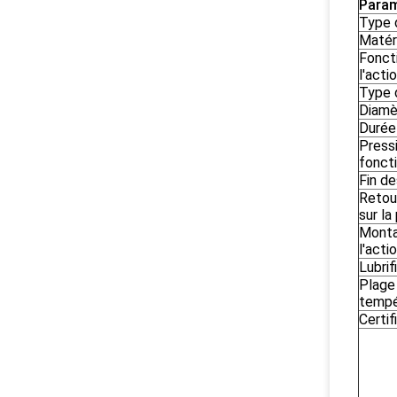
Param
Type 
Matér
Fonct
l'acti
Type 
Diamè
Durée
Press
fonct
Fin d
Retou
sur la
Monta
l'acti
Lubrif
Plage
tempé
Certi