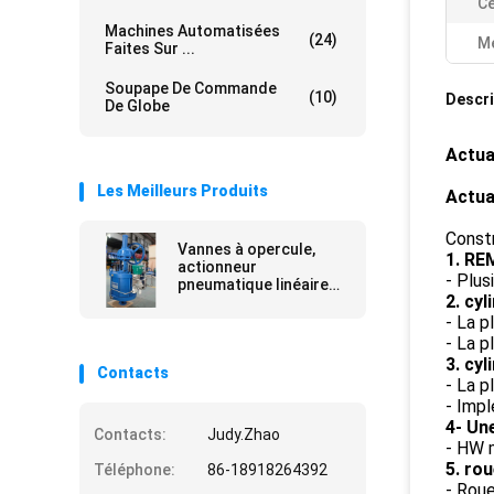
Ce
Machines Automatisées
(24)
Me
Faites Sur ...
Soupape De Commande
(10)
Descri
De Globe
Actua
Les Meilleurs Produits
Actua
Const
Vannes à opercule,
1. RE
actionneur
- Plus
pneumatique linéaire
2. cy
double effet, acier au
carbone, système en
- La p
boucle fermée
- La p
3. cyl
Contacts
- La p
- Imp
4- Un
Contacts:
Judy.Zhao
- HW m
5. ro
Téléphone:
86-18918264392
- Rou