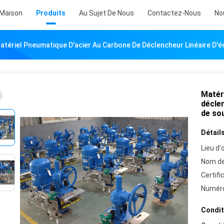
Maison
Produits
Au Sujet De Nous
Contactez-Nous
No
atériel Pneumatique D'acier Au Carbone De Déclencheur Linéaire D'
Matér
déclen
de so
Détails
Lieu d'o
Nom de
Certifi
Numéro
Condit