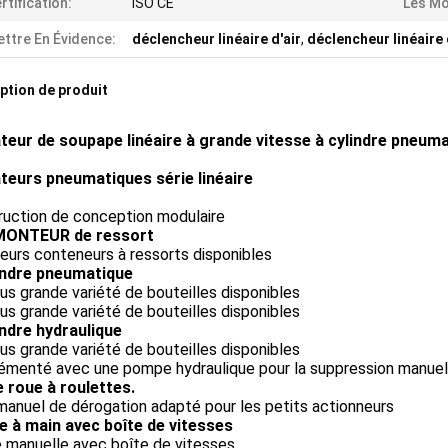
rtification:
ISO CE
Les Mo
ttre En Évidence:
déclencheur linéaire d'air
,
déclencheur linéaire 
ption de produit
teur de soupape linéaire à grande vitesse à cylindre pneum
teurs pneumatiques série linéaire
ruction de conception modulaire
MONTEUR de ressort
ieurs conteneurs à ressorts disponibles
lindre pneumatique
lus grande variété de bouteilles disponibles
lus grande variété de bouteilles disponibles
indre hydraulique
lus grande variété de bouteilles disponibles
lémenté avec une pompe hydraulique pour la suppression manue
e roue à roulettes.
anuel de dérogation adapté pour les petits actionneurs
ue à main avec boîte de vitesses
e manuelle avec boîte de vitesses