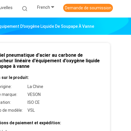
French
uvelles
Demande de soumission
équipement D'oxygène Liquide De Soupape À Vanne
iel pneumatique d'acier au carbone de
cheur linéaire d'équipement d'oxygène liquide
upape à vanne
 sur le produit:
rigine:
La Chine
 marque:
VESON
cation:
ISO CE
 de modèle:
VSL
ions de paiement et expédition: