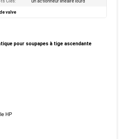
ts Clés:
un actionneur linéaire lourd
de valve
atique pour soupapes à tige ascendante
lle HP