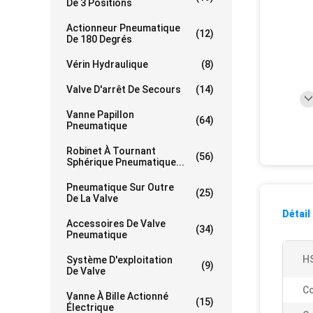
De 3 Positions
Actionneur Pneumatique
(12)
De 180 Degrés
Vérin Hydraulique
(8)
Valve D'arrêt De Secours
(14)
Vanne Papillon
(64)
Pneumatique
Robinet À Tournant
(56)
Sphérique Pneumatique...
Pneumatique Sur Outre
(25)
De La Valve
Détail
Accessoires De Valve
(34)
Pneumatique
H
Système D'exploitation
(9)
De Valve
Co
Vanne À Bille Actionné
(15)
Électrique