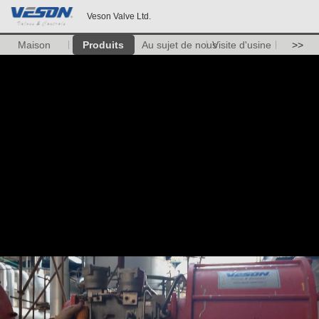
Veson Valve Ltd.
Maison
Produits
Au sujet de nous
Visite d'usine
>>