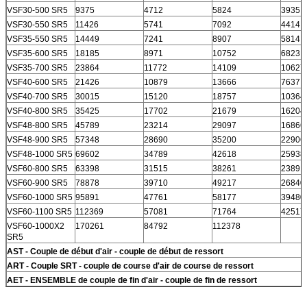
VSF30-500 SR5
9375
4712
5824
3935
VSF30-550 SR5
11426
5741
7092
4414
VSF35-550 SR5
14449
7241
8907
5814
VSF35-600 SR5
18185
8971
10752
6823
VSF35-700 SR5
23864
11772
14109
10627
VSF40-600 SR5
21426
10879
13666
7637
VSF40-700 SR5
30015
15120
18757
10364
VSF40-800 SR5
35425
17702
21679
16204
VSF48-800 SR5
45789
23214
29097
16866
VSF48-900 SR5
57348
28690
35200
22906
VSF48-1000 SR5
69602
34789
42618
25938
VSF60-800 SR5
63398
31515
38261
23891
VSF60-900 SR5
78878
39710
49217
26840
VSF60-1000 SR5
95891
47761
58177
39480
VSF60-1100 SR5
112369
57081
71764
42517
VSF60-1000X2
170261
84792
112378
SR5
AST - Couple de début d'air - couple de début de ressort
ART - Couple SRT - couple de course d'air de course de ressort
AET - ENSEMBLE de couple de fin d'air - couple de fin de ressort