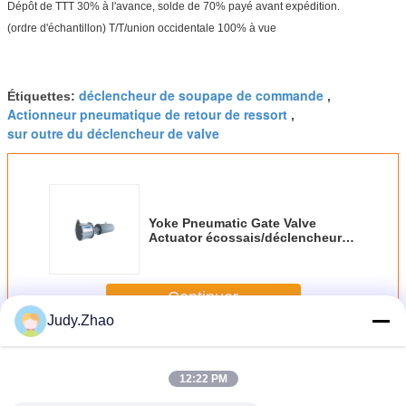
Dépôt de TTT 30% à l'avance, solde de 70% payé avant expédition.
(ordre d'échantillon) T/T/union occidentale 100% à vue
déclencheur de soupape de commande
Étiquettes:
,
Actionneur pneumatique de retour de ressort
,
sur outre du déclencheur de valve
Yoke Pneumatic Gate Valve
Actuator écossais/déclencheur
pneumatique pour les valves de
sécurité
Continuer
Judy.Zhao
Scotch joug vérin pneumatique
Plus
12:22 PM