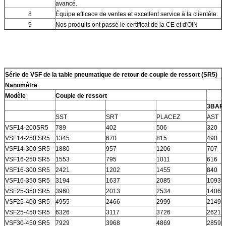
avancé.
8
Équipe efficace de ventes et excellent service à la clientèle.
9
Nos produits ont passé le certificat de la CE et d'OIN
Série de VSF de la table pneumatique de retour de couple de ressort (SR5)
Nanomètre
Modèle
Couple de ressort
3BAR
SST
SRT
PLACEZ
AST
VSF14-200SR5
789
402
506
320
VSF14-250 SR5
1345
670
815
490
VSF14-300 SR5
1880
957
1206
707
VSF16-250 SR5
1553
795
1011
616
VSF16-300 SR5
2421
1202
1455
840
VSF16-350 SR5
3194
1637
2085
1093
VSF25-350 SR5
3960
2013
2534
1406
VSF25-400 SR5
4955
2466
2999
2149
VSF25-450 SR5
6326
3117
3726
2621
VSF30-450 SR5
7929
3968
4869
2859