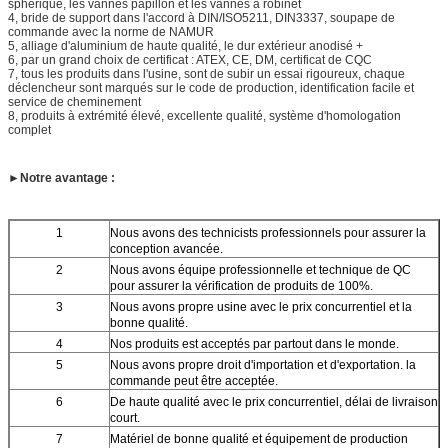
sphérique, les vannes papillon et les vannes à robinet
4, bride de support dans l'accord à DIN/ISO5211, DIN3337, soupape de
commande avec la norme de NAMUR
5, alliage d'aluminium de haute qualité, le dur extérieur anodisé +
6, par un grand choix de certificat : ATEX, CE, DM, certificat de CQC
7, tous les produits dans l'usine, sont de subir un essai rigoureux, chaque
déclencheur sont marqués sur le code de production, identification facile et
service de cheminement
8, produits à extrémité élevé, excellente qualité, système d'homologation
complet
►
Notre avantage :
1
Nous avons des technicists professionnels pour assurer la
conception avancée.
2
Nous avons équipe professionnelle et technique de QC
pour assurer la vérification de produits de 100%.
3
Nous avons propre usine avec le prix concurrentiel et la
bonne qualité.
4
Nos produits est acceptés par partout dans le monde.
5
Nous avons propre droit d'importation et d'exportation. la
commande peut être acceptée.
6
De haute qualité avec le prix concurrentiel, délai de livraison
court.
7
Matériel de bonne qualité et équipement de production