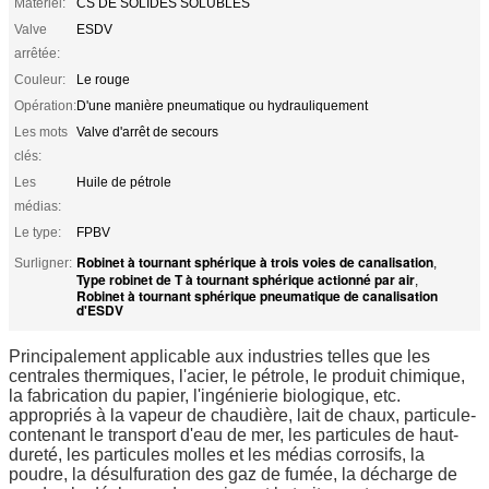
Matériel:
CS DE SOLIDES SOLUBLES
Valve
ESDV
arrêtée:
Couleur:
Le rouge
Opération:
D'une manière pneumatique ou hydrauliquement
Les mots
Valve d'arrêt de secours
clés:
Les
Huile de pétrole
médias:
Le type:
FPBV
Robinet à tournant sphérique à trois voies de canalisation
Surligner:
,
Type robinet de T à tournant sphérique actionné par air
,
Robinet à tournant sphérique pneumatique de canalisation
d'ESDV
Principalement applicable aux industries telles que les
centrales thermiques, l'acier, le pétrole, le produit chimique,
la fabrication du papier, l'ingénierie biologique, etc.
appropriés à la vapeur de chaudière, lait de chaux, particule-
contenant le transport d'eau de mer, les particules de haut-
dureté, les particules molles et les médias corrosifs, la
poudre, la désulfuration des gaz de fumée, la décharge de