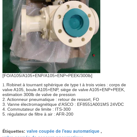
[FO/A105/A105+ENP/A105+ENP+PEEK/300lb]
Robinet à tournant sphérique de type t à trois voies : corps de
1.
valve A105, boule A105+ENP, siège de valve A105+ENP+PEEK,
estimation 300lb de valve de pression
2. Actionneur pneumatique : retour de ressort, FO
3. Vanne électromagnétique d'ASCO : EF8551A001MS 24VDC
4. Commutateur de limite : ITS-300
5. régulateur de filtre à air : AFR-200
valve coupée de l'eau automatique
Étiquettes:
,