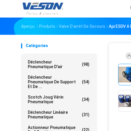
Aperçu
Produits
Valve D'arrêt De Secours
Api ESDV A 
Catégories
Déclencheur
(98)
Pneumatique D'air
Déclencheur
Pneumatique De Support
(54)
Et De ...
Scotch Joug Vérin
(34)
Pneumatique
Déclencheur Linéaire
(31)
Pneumatique
Actionneur Pneumatique
(22)