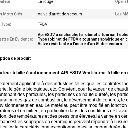
uleur:
Le rouge
Opérat
s Mots Clés:
Valve d'arrêt de secours
Les Mé
 Type:
FPBV
Api ESDV a enclenché le robinet à tournant sph
ttre En Évidence:
Type robinet de FPBV à tournant sphérique en 
Valve résistante à l'usure d'arrêt de secours
ption de produit
lateur à bille à actionnement API ESDV Ventilateur à bille en
palement applicable à des industries telles que les centrales therm
rie, le génie biologique, etc. Convient pour la vapeur de chaud
ntenant des particules, les particules de haute dureté, les partic
uration des gaz de combustion, le déversement de cendres, le 
ovisionnement en eau.Le matériau peut être modifié en fonction de
atures et en milieu, en particulier dans des conditions de travail
ion, des températures et des pressions élevées,la vanne en cé
mancesLes soupapes en céramique peuvent répondre à l'usure él
ticulier la caractéristique exceptionnelle est la longue durée d