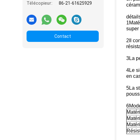
Télécopieur:
86-21-61625929
cérami
détail
1Matér
super 
Contact
2Il co
résist
3La pe
4Le si
en cas
5La st
pouss
6Mode 
Matér
Matér
Matér
Résis