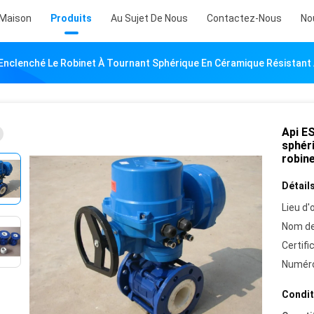
Maison
Produits
Au Sujet De Nous
Contactez-Nous
No
Enclenché Le Robinet À Tournant Sphérique En Céramique Résistant 
Api ES
sphéri
robin
Détails
Lieu d'o
Nom de
Certifi
Numéro
Condit