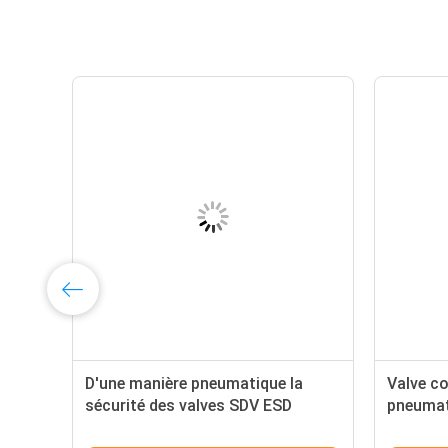
arrêt de
Valve pneumatique d'arrêt de
D
secours pour l'hydrogénation
s
diesel
d