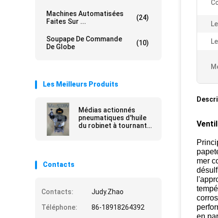
Co
Machines Automatisées
(24)
Faites Sur ...
Le
Soupape De Commande
Le
(10)
De Globe
Me
Les Meilleurs Produits
Descri
Médias actionnés
pneumatiques d'huile
Venti
du robinet à tournant
sphérique de valve
d'arrêt de secours
Princi
KITZ
papete
mer co
Contacts
désulf
l'appr
tempér
Contacts:
Judy.Zhao
corros
perfor
Téléphone:
86-18918264392
en par