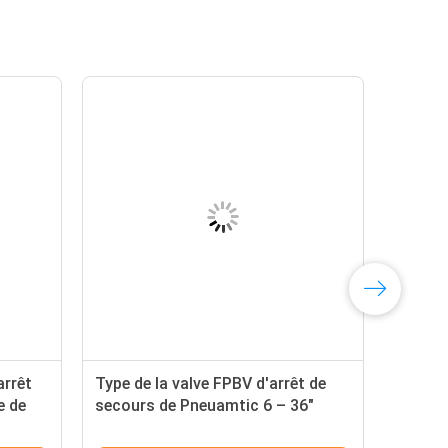
ours
La valve résistante rouge d'arrêt
 valve coupée
de secours/valve de contrôle de
flux pneumatique jeûnent action