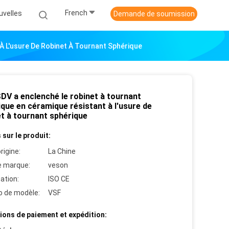
French
uvelles
Demande de soumission
À L'usure De Robinet À Tournant Sphérique
DV a enclenché le robinet à tournant
que en céramique résistant à l'usure de
et à tournant sphérique
 sur le produit:
rigine:
La Chine
 marque:
veson
cation:
ISO CE
 de modèle:
VSF
ions de paiement et expédition: