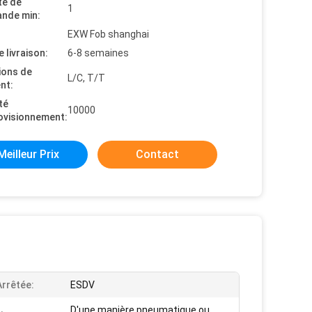
té de
1
nde min:
EXW Fob shanghai
e livraison:
6-8 semaines
ions de
L/C, T/T
nt:
té
10000
ovisionnement:
Meilleur Prix
Contact
Arrêtée:
ESDV
D'une manière pneumatique ou