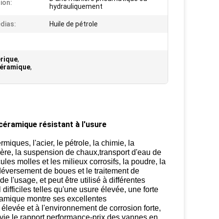
ion:
hydrauliquement
dias:
Huile de pétrole
érique
,
céramique
,
 céramique résistant à l'usure
iques, l'acier, le pétrole, la chimie, la
ière, la suspension de chaux,transport d'eau de
ules molles et les milieux corrosifs, la poudre, la
déversement de boues et le traitement de
 l'usage, et peut être utilisé à différentes
 difficiles telles qu'une usure élevée, une forte
ramique montre ses excellentes
evée et à l'environnement de corrosion forte,
e vie,le rapport performance-prix des vannes en