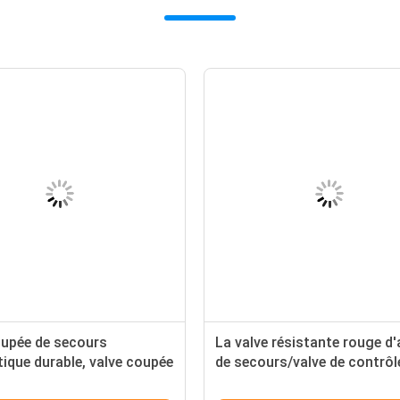
'une manière pneumatique la
Valve coupée de sec
écurité des valves SDV ESD
pneumatique durable,
'arrêt de secours a équipé le
de l'eau automatique