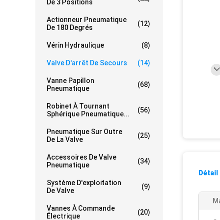
De 3 Positions
Actionneur Pneumatique
(12)
De 180 Degrés
Vérin Hydraulique
(8)
Valve D'arrêt De Secours
(14)
Vanne Papillon
(68)
Pneumatique
Robinet À Tournant
(56)
Sphérique Pneumatique...
Pneumatique Sur Outre
(25)
De La Valve
Accessoires De Valve
(34)
Pneumatique
Détail
Système D'exploitation
(9)
De Valve
Ma
Vannes À Commande
(20)
Électrique