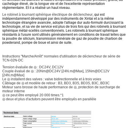
cachetage élevé, de la longue vie et de l'excellente représentation
réglementaire. Et il a réalisé un haut niveau.
Le robinet à tournant sphérique électrique de déclencheur
, qui est
indépendamment développé par des instruments de Xintai et a la même
technologie étrangère avancée, adopte l'alliage dur auto-formulé durcissant la
technologie, et sa vie de service est plus de trois fois qui des robinets à tournant
sphérique métal-scellés conventionnels. Les robinets à tournant sphérique
résistants à l'usure sont utilisés généralement en conditions de travail telles que
la poudre de silicium, transmission minérale de gaz de poudre de charbon de
powderand, pompe de boue et ainsi de suite.
Instructions "Marche/Arrêt" normales d'utilisation de déclencheur de série de
TCN-02N-DC
Tension évaluée de ◎ : DC24V, DC12V
Couple évalué de ◎ : 20Nm@DC24V [24N.m@Max], 15Nm@DC12V
[24N.m@Max]
Le ◎ installent des valves : valve bidirectionnelle et à trois voies
Câblage de ◎ et modèle de retour : B3, BD3, B3S, BD3S, B3C, BD3C
Moteur sans brosse de haute performance de ◎, protection de surcharge de
moteur interne
◎ ce peut être employé 20 000 times.*1
◎ deux et plus d'actutors peuvent être employés en parallèle