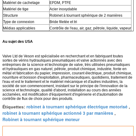
Matériel de cachetage
EPDM, PTFE
Matériel de tige
Acier inoxydable
Structure
Robinet à tournant sphérique de 2 manières
Type de connexion
Bride filetée et tri
Médias applicables
Contrôle de l'eau, air, gaz, pétrole, liquide, vapeur
Au sujet des USA
Valve Ltd de Veson est spécialisée en recherchant et en fabriquant toutes
sortes de vérins hydrauliques pneumatiques et valve actionnés avec des
entreprises de la science et technologie de valve, très utilisées pneumatiques
et hydrauliques en gas naturel, pétrole, produit chimique, industrie, fonte en
métal et fabrication du papier, impression, courant électrique, produit chimique,
nourriture et boisson d'exploitation, pharmaceutiques, quotidiens, traitement de
l'eau et est le traitement et le matériel mécanique et d'autres industries, la
société de son commencement, insistant sur le principe de l'innovation de la
science et technologie, qualité d'abord, installation au cours des années
acclamées, est modification d'équipement d'ingénierie et d'automation de
contrôle de flux de choix pour des produits.
robinet à tournant sphérique électrique motorisé
Étiquettes:
,
robinet à tournant sphérique actionné 3 par manières
,
Robinet à tournant sphérique moteur