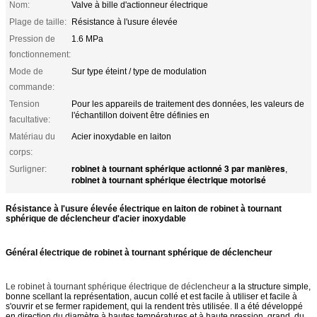
Nom:
Valve à bille d'actionneur électrique
Plage de taille:
Résistance à l'usure élevée
Pression de
1.6 MPa
fonctionnement:
Mode de
Sur type éteint / type de modulation
commande:
Tension
Pour les appareils de traitement des données, les valeurs de
l'échantillon doivent être définies en
facultative:
Matériau du
Acier inoxydable en laiton
corps:
robinet à tournant sphérique actionné 3 par manières
Surligner:
,
robinet à tournant sphérique électrique motorisé
Résistance à l'usure élevée électrique en laiton de robinet à tournant
sphérique de déclencheur d'acier inoxydable
Général électrique de robinet à tournant sphérique de déclencheur
Le robinet à tournant sphérique électrique de déclencheur
a la structure simple,
bonne scellant la représentation, aucun collé et est facile à utiliser et facile à
s'ouvrir et se fermer rapidement, qui la rendent très utilisée. Il a été développé
en direction du diamètre à hautes températures et à haute pression, grand, du