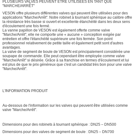
PLUSIEURS VALVES PEUVENT ÊTRE UTILISÉES EN TANT QUE
"MARCHE/ARRÊT"
VESON offre plusieurs différentes valves qui peuvent être utilisées pour des
applications "Marche/Arrêt". Notre robinet à tournant sphérique au calibre offre
la résistance très basse si ouvert et excellente étanchéité dans les deux sens
d'écoulement une fois fermé.
La vanne papillon de VESON est également offerte comme valve
"Marche/Arrêt", elle ne comporte une « aucune » conception exigée par
entretien et offre l'étanchéité supérieure une fois fermée. Son point
professionnel relativement de petite taille et également petit sont d'autres
avantages.
La valve de segment de boule de VESON est principalement considérée une
soupape de commande. Elle peut cependant être employée comme valve
"Marche/Arrêt" si désirée. Grâce à sa franchise en termes d'écoulement et lui
est plus de que le prix généreux que c'est un candidat très bon pour une valve
"Marche/Arrêt".
L'INFORMATION PRODUIT
Au-dessous de l'information sur les valves qui peuvent être utilisées comme
valve "Marche/Arrêt".
Dimensions pour des robinets à tournant sphérique : DN25 – DN500
Dimensions pour des valves de segment de boule : DN25 – DN700