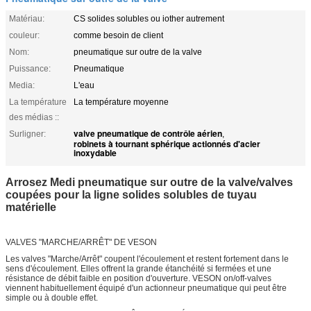
Matériau:
CS solides solubles ou iother autrement
couleur:
comme besoin de client
Nom:
pneumatique sur outre de la valve
Puissance:
Pneumatique
Media:
L'eau
La température
La température moyenne
des médias ::
valve pneumatique de contrôle aérien
Surligner:
,
robinets à tournant sphérique actionnés d'acier
inoxydable
Arrosez Medi pneumatique sur outre de la valve/valves
coupées pour la ligne solides solubles de tuyau
matérielle
VALVES "MARCHE/ARRÊT" DE VESON
Les valves "Marche/Arrêt" coupent l'écoulement et restent fortement dans le
sens d'écoulement. Elles offrent la grande étanchéité si fermées et une
résistance de débit faible en position d'ouverture. VESON on/off-valves
viennent habituellement équipé d'un actionneur pneumatique qui peut être
simple ou à double effet.