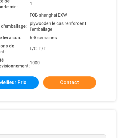
té de
1
nde min:
FOB shanghai EXW
plywooden le cas renforcent
s d'emballage:
l'emballage
e livraison:
6-8 semaines
ions de
L/C, T/T
nt:
té
1000
ovisionnement:
Meilleur Prix
Contact