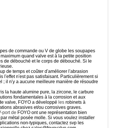
apes de commande ou V de globe les soupapes
maximum quand valve est à la petite position
ges de débouché et le corps de débouché. Si le
rieuse.
p de temps et coûter d'améliorer l'abrasion
'effet n'est pas satisfaisant. Particulièrement si
iel ; il n'y a aucune meilleure manière de résoudre
s la haute alumine pure, la zircone, le carbure
olutions fondamentales à la corrosion et aux
 de valve, FOYO a développé
les
robinets à
ations abrasives et/ou corrosives graves.
-
port de
FOYO ont une représentation bien
ar métal posée molle. Si vous voulez installer
lications non-typiques, contactez svp les
essionnelle chez sales@foyovalve.com.