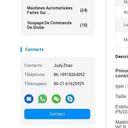
Ma
Machines Automatisées
(24)
N
Faites Sur ...
Soupape De Commande
Le
(10)
De Globe
Me
Contacts
Descri
Contacts:
Judy.Zhao
Pneum
Téléphone:
86-18918264392
contr
Télécopieur:
86-21-61625929
type :
Taille 
Estima
PN10,
Contact
Matéri
WCB, 