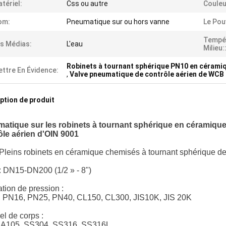
tériel:
Css ou autre
Couleu
om:
Pneumatique sur ou hors vanne
Le Pou
Tempé
s Médias:
L'eau
Milieu:
Robinets à tournant sphérique PN10 en cérami
ttre En Évidence:
,
Valve pneumatique de contrôle aérien de WCB
ption de produit
atique sur les robinets à tournant sphérique en céramiq
ôle aérien d'OIN 9001
Pleins
robinets en céramique
chemisés
à tournant sphérique d
:
DN15-DN200 (1/2 » - 8")
tion de pression :
 PN16, PN25, PN40, CL150, CL300, JIS10K,
JIS 20K
el de corps :
A105, SS304, SS316, SS316L