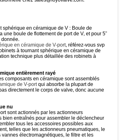
nt sphérique en céramique de V : Boule de
 a une boule de flottement de port de V, et pour 5"
t donnée.
hérique en céramique de
V-
port
, référez-vous svp
robinets à tournant sphérique en céramique de
tion technique plus détaillée des robinets à
ramique entièrement rayé
, des composants en céramique sont assemblés
ramique de
V-
port
qui absorbe la plupart de
 pas directement le corps de valve, donc aucune
que nu
ort sont actionnés par les actionneurs
s bien entraînés pour assembler le déclencheur
embler tous les accessoires possibles aux
ent, telles que les actionneurs pneumatiques, le
 vannes électromagnétiques, le filtre et les