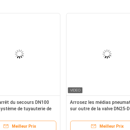
'arrêt du secours DN100
Arrosez les médias pneuma
système de tuyauterie de
sur outre de la valve DN25-
avec la valve pneumatique d
contrôle aérien d'OIN 9001
Meilleur Prix
Meilleur Prix