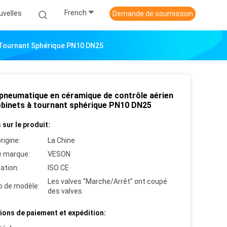
French
uvelles
Demande de soumission
 Tournant Sphérique PN10 DN25
 pneumatique en céramique de contrôle aérien
obinets à tournant sphérique PN10 DN25
 sur le produit:
rigine:
La Chine
 marque:
VESON
cation:
ISO CE
Les valves "Marche/Arrêt" ont coupé
 de modèle:
des valves
ions de paiement et expédition: