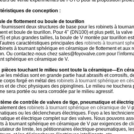
téristiques de conception :
le de flottement ou boule de tourillon
ournissent deux structures de base pour les robinets à tourna
ment et boule de tourillon. Pour 4" (DN100) et plus petit, la valve
) et plus grandes tailles, la boule de V montée par tourillon es
'autres caractéristiques principales des
robinets à tournant sp
binets à tournant sphérique en céramique de flottement et aux 
lon. Ou contactez-nous chez sales@foyovalve.com pour l'informa
ant sphérique en céramique de V.
 pièces touchant le milieu sont toute la céramique---En cé
e les médias sont en grande partie haut abrasifs et corrosifs
e corps forgé en métal des
robinets à tournant sphérique en cé
s et de choc physiques des pipinglines. Le milieu ne touchera
ne sera portée ou sera corrodée par le milieu agressif.
tème de contrôle de valves de tige, pneumatique et électri
alement des
robinets à tournant sphérique en céramique de
V-
p
tiques ou les déclencheurs électriques. Foyo a les technicien
atique et électrique complet sur des valves. Nous pouvons ass
ts à tournant sphérique en céramique de V par exigences de cli
ateur de limite, les pétitionnaires électrique-pneumatiques, les