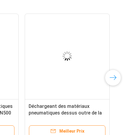
tiques
Déchargeant des matériaux
DN500
pneumatiques dessus outre de la
e
valve de fond de réservoir de
bouilloire de réaction de valve
Meilleur Prix