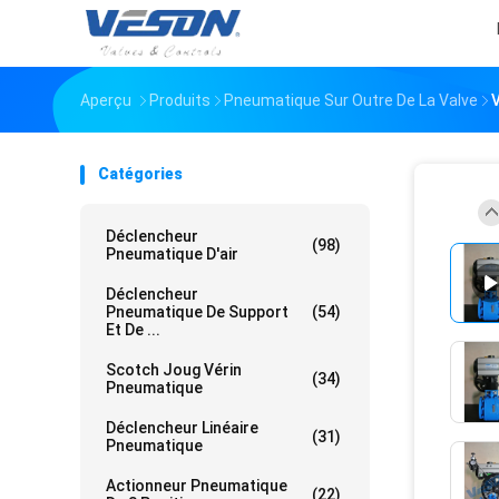
Aperçu
Produits
Pneumatique Sur Outre De La Valve
Catégories
Déclencheur
(98)
Pneumatique D'air
Déclencheur
Pneumatique De Support
(54)
Et De ...
Scotch Joug Vérin
(34)
Pneumatique
Déclencheur Linéaire
(31)
Pneumatique
Actionneur Pneumatique
(22)