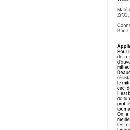
Matéri
ZrO2,
Connex
Bride
Appli
Pour 
de co
d'ouve
milieu
Beauco
résist
le mil
ceci 
Il est
de tun
probl
tourn
On le
meille
les
ro
ingén