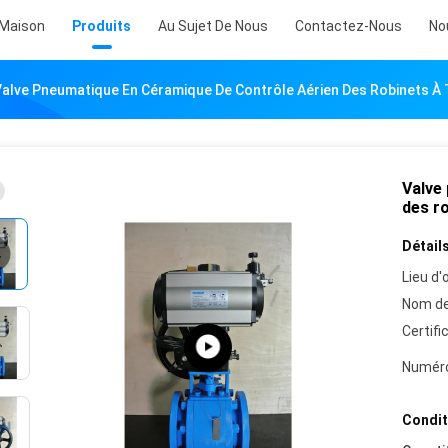
Maison
Produits
Au Sujet De Nous
Contactez-Nous
No
Valve Pneumatique En Céramique De Contrôle Aérien Des Robinets À
Valve
des r
Détails
Lieu d'o
Nom de
Certifi
Numéro
Condit