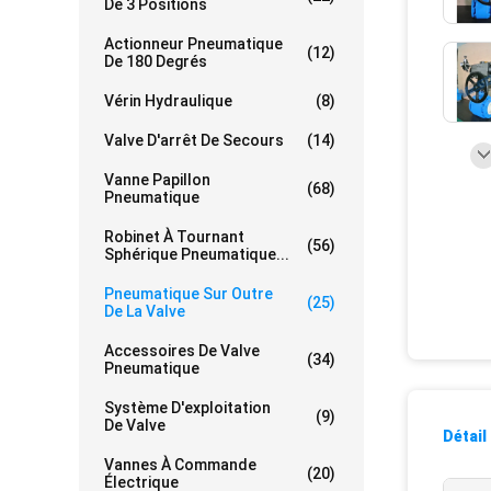
De 3 Positions
Actionneur Pneumatique
(12)
De 180 Degrés
Vérin Hydraulique
(8)
Valve D'arrêt De Secours
(14)
Vanne Papillon
(68)
Pneumatique
Robinet À Tournant
(56)
Sphérique Pneumatique...
Pneumatique Sur Outre
(25)
De La Valve
Accessoires De Valve
(34)
Pneumatique
Système D'exploitation
(9)
De Valve
Détail
Vannes À Commande
(20)
Électrique