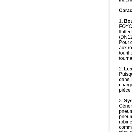
Carac
1.
Bou
FOYO f
flotte
(DN125
Pour d
aux ro
touril
tourn
2.
Les
Puisqu
dans l
charge
pièce 
3.
Sys
Génér
pneuma
pneum
robine
commut