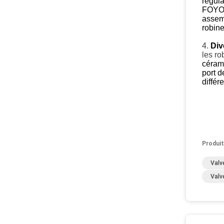
régula
FOYO p
assemb
robine
4.
Div
les ro
céram
port d
différ
Produit
Valv
Valv