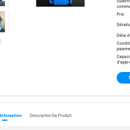
Quanti
comma
Prix:
Détail
Délai d
Condit
paieme
Capaci
d'appr
 Infomation
Description De Produit