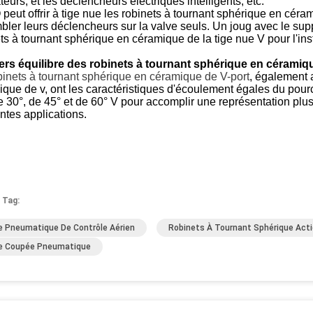
teurs, et les déclencheurs électriques intelligents, etc.
eut offrir à tige nue les robinets à tournant sphérique en céram
ler leurs déclencheurs sur la valve seuls. Un joug avec le sup
ts à tournant sphérique en céramique de la tige nue V pour l'insta
ers équilibre des robinets à tournant sphérique en céramiq
binets à tournant sphérique en céramique de
V-
port
, également 
ique de v, ont les caractéristiques d'écoulement égales du po
e 30°, de 45° et de 60° V pour accomplir une représentation plus
entes applications.
 Tag:
e Pneumatique De Contrôle Aérien
Robinets À Tournant Sphérique Acti
e Coupée Pneumatique