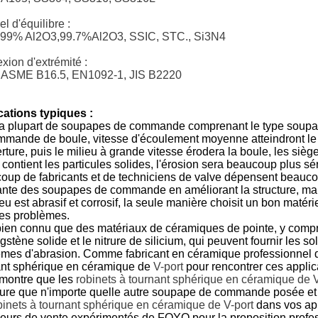
el d'équilibre :
 99% Al2O3,99.7%Al2O3, SSIC,
STC., Si3N4
ion d'extrémité :
, ASME B16.5,
EN1092-1, JIS B2220
cations typiques :
la plupart de soupapes de commande comprenant le type soup
mmande de boule, vitesse d'écoulement moyenne atteindront le 
rture, puis le milieu à grande vitesse érodera la boule, les siè
 contient les particules solides, l'érosion sera beaucoup plus sé
up de fabricants et de techniciens de valve dépensent beaucou
ante des soupapes de commande en améliorant la structure, mais l
ieu est abrasif et corrosif, la seule manière choisit un bon matér
des problèmes.
 bien connu que des matériaux de céramiques de pointe, y compri
gstène solide et le nitrure de silicium, qui peuvent fournir les s
èmes d'abrasion. Comme fabricant en céramique professionnel
ant sphérique en céramique de
V-
port
pour rencontrer ces applic
 montre que les
robinets à tournant sphérique en céramique de
V
ure que n'importe quelle autre soupape de commande posée et p
binets à tournant sphérique en céramique de
V-
port
dans vos app
ieurs de vente expérimentés de FOYO pour la proposition prof