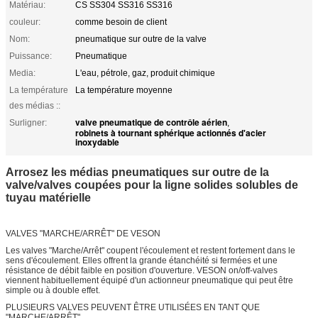
Matériau:
CS SS304 SS316 SS316
couleur:
comme besoin de client
Nom:
pneumatique sur outre de la valve
Puissance:
Pneumatique
Media:
L'eau, pétrole, gaz, produit chimique
La température
La température moyenne
des médias ::
valve pneumatique de contrôle aérien
Surligner:
,
robinets à tournant sphérique actionnés d'acier
inoxydable
Arrosez les médias pneumatiques sur outre de la
valve/valves coupées pour la ligne solides solubles de
tuyau matérielle
VALVES "MARCHE/ARRÊT" DE VESON
Les valves "Marche/Arrêt" coupent l'écoulement et restent fortement dans le
sens d'écoulement. Elles offrent la grande étanchéité si fermées et une
résistance de débit faible en position d'ouverture. VESON on/off-valves
viennent habituellement équipé d'un actionneur pneumatique qui peut être
simple ou à double effet.
PLUSIEURS VALVES PEUVENT ÊTRE UTILISÉES EN TANT QUE
"MARCHE/ARRÊT"