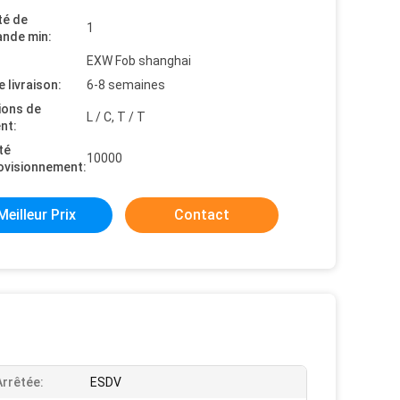
té de
1
nde min:
EXW Fob shanghai
e livraison:
6-8 semaines
ions de
L / C, T / T
nt:
té
10000
ovisionnement:
Meilleur Prix
Contact
Arrêtée:
ESDV