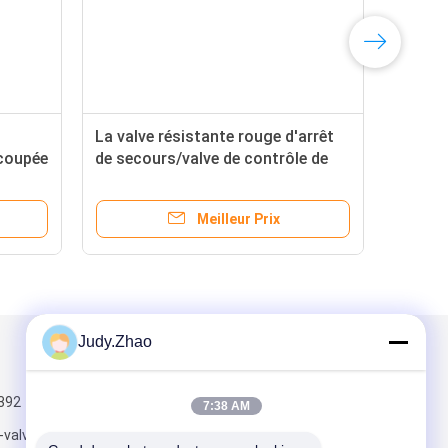
La valve résistante rouge d'arrêt
 coupée
de secours/valve de contrôle de
flux pneumatique jeûnent action
Meilleur Prix
Judy.Zhao
Mail nous
392
7:38 AM
-valve.com