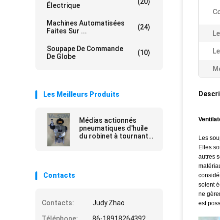
(20)
Électrique
Co
Machines Automatisées
(24)
Faites Sur ...
Le
Soupape De Commande
Le
(10)
De Globe
Me
Descri
Les Meilleurs Produits
Ventila
Médias actionnés
pneumatiques d'huile
du robinet à tournant
Les sou
sphérique de valve
Elles so
d'arrêt de secours
autres s
KITZ
matéria
Contacts
considé
soient é
ne gèren
Contacts:
Judy.Zhao
est pos
Téléphone:
86-18918264392