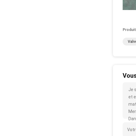
Produit
Valv
Vous
Je 
et e
mat
Mer
Dan