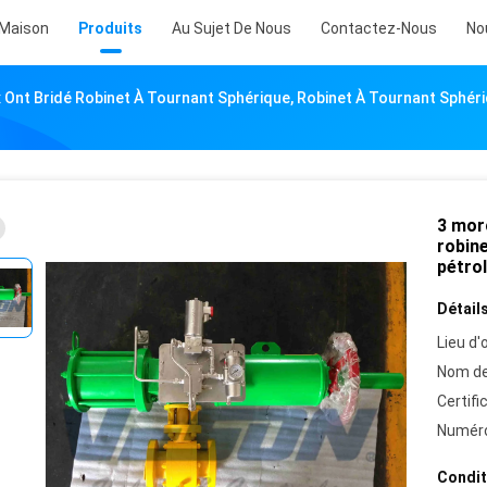
Maison
Produits
Au Sujet De Nous
Contactez-Nous
No
Ont Bridé Robinet À Tournant Sphérique, Robinet À Tournant Sphéri
3 mor
robin
pétro
Détails
Lieu d'o
Nom de
Certifi
Numéro
Condit