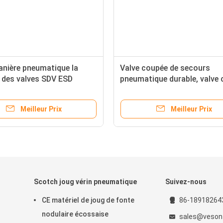
anière pneumatique la
Valve coupée de secours
é des valves SDV ESD
pneumatique durable, valve
de secours a équipé le
de l'eau automatique
e
Meilleur Prix
Meilleur Prix
Scotch joug vérin pneumatique
Suivez-nous
CE matériel de joug de fonte
86-18918264
nodulaire écossaise
sales@veson