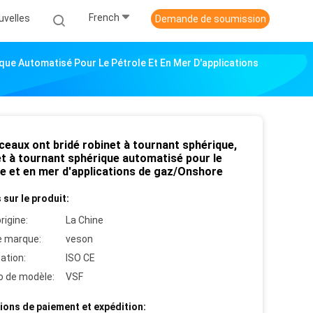
French
uvelles
Demande de soumission
que Automatisé Pour Le Pétrole Et En Mer D'applications
ceaux ont bridé robinet à tournant sphérique,
et à tournant sphérique automatisé pour le
le et en mer d'applications de gaz/Onshore
 sur le produit:
rigine:
La Chine
 marque:
veson
cation:
ISO CE
 de modèle:
VSF
ions de paiement et expédition: