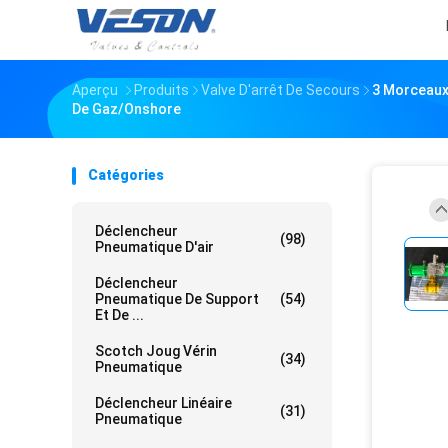
Aperçu
Produits
Valve D'arrêt De Secours
3 Morceaux 
De Gaz/Onshore
Catégories
Déclencheur
(98)
Pneumatique D'air
Déclencheur
Pneumatique De Support
(54)
Et De ...
Scotch Joug Vérin
(34)
Pneumatique
Déclencheur Linéaire
(31)
Pneumatique