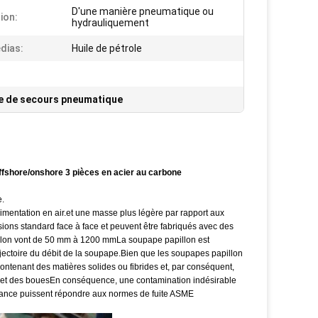
D'une manière pneumatique ou
ion:
hydrauliquement
dias:
Huile de pétrole
e de secours pneumatique
Offshore/onshore 3 pièces en acier au carbone
e.
imentation en air.et une masse plus légère par rapport aux
sions standard face à face et peuvent être fabriqués avec des
pillon vont de 50 mm à 1200 mmLa soupape papillon est
ectoire du débit de la soupape.Bien que les soupapes papillon
contenant des matières solides ou fibrides et, par conséquent,
des et des bouesEn conséquence, une contamination indésirable
ormance puissent répondre aux normes de fuite ASME