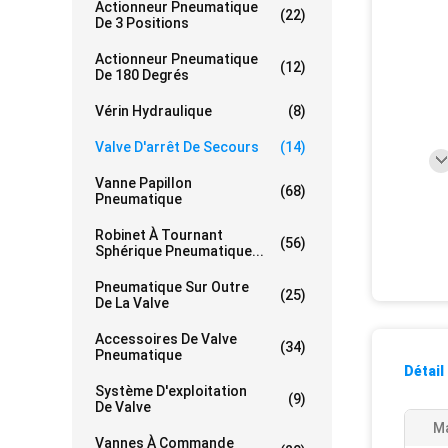
Actionneur Pneumatique
(22)
De 3 Positions
Actionneur Pneumatique
(12)
De 180 Degrés
Vérin Hydraulique
(8)
Valve D'arrêt De Secours
(14)
Vanne Papillon
(68)
Pneumatique
Robinet À Tournant
(56)
Sphérique Pneumatique...
Pneumatique Sur Outre
(25)
De La Valve
Accessoires De Valve
(34)
Pneumatique
Détail
Système D'exploitation
(9)
De Valve
Ma
Vannes À Commande