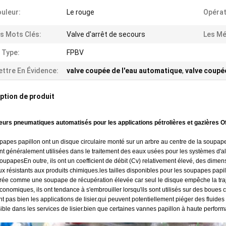
uleur:
Le rouge
Opérat
s Mots Clés:
Valve d'arrêt de secours
Les Mé
 Type:
FPBV
ttre En Évidence:
valve coupée de l'eau automatique
,
valve coupé
ption de produit
teurs pneumatiques automatisés pour les applications pétrolières et gazières 
papes papillon ont un disque circulaire monté sur un arbre au centre de la soupap
nt généralement utilisées dans le traitement des eaux usées pour les systèmes d'al
oupapesEn outre, ils ont un coefficient de débit (Cv) relativement élevé, des dimen
ux résistants aux produits chimiques.les tailles disponibles pour les soupapes pa
rée comme une soupape de récupération élevée car seul le disque empêche la traj
conomiques, ils ont tendance à s'embrouiller lorsqu'ils sont utilisés sur des boues 
t pas bien les applications de lisier.qui peuvent potentiellement piéger des flui
sible dans les services de lisier.bien que certaines vannes papillon à haute perf