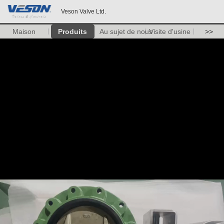
Veson Valve Ltd.
Maison
Produits
Au sujet de nous
Visite d'usine
>>