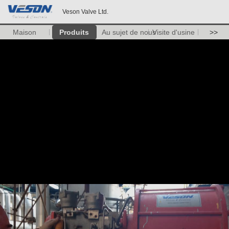
Veson Valve Ltd.
Maison
Produits
Au sujet de nous
Visite d'usine
>>