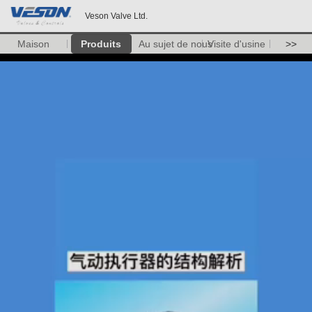
Veson Valve Ltd.
Maison
Produits
Au sujet de nous
Visite d'usine
>>