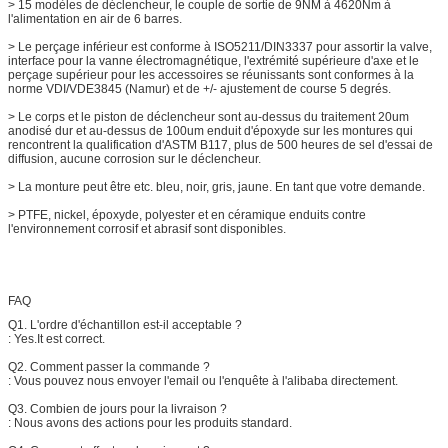
> 15 modèles de déclencheur, le couple de sortie de 9NM à 4620Nm à
l'alimentation en air de 6 barres.
> Le perçage inférieur est conforme à ISO5211/DIN3337 pour assortir la valve,
interface pour la vanne électromagnétique, l'extrémité supérieure d'axe et le
perçage supérieur pour les accessoires se réunissants sont conformes à la
norme VDI/VDE3845 (Namur) et de +/- ajustement de course 5 degrés.
> Le corps et le piston de déclencheur sont au-dessus du traitement 20um
anodisé dur et au-dessus de 100um enduit d'époxyde sur les montures qui
rencontrent la qualification d'ASTM B117, plus de 500 heures de sel d'essai de
diffusion, aucune corrosion sur le déclencheur.
> La monture peut être etc. bleu, noir, gris, jaune. En tant que votre demande.
> PTFE, nickel, époxyde, polyester et en céramique enduits contre
l'environnement corrosif et abrasif sont disponibles.
FAQ
Q1. L'ordre d'échantillon est-il acceptable ?
: Yes.It est correct.
Q2. Comment passer la commande ?
: Vous pouvez nous envoyer l'email ou l'enquête à l'alibaba directement.
Q3. Combien de jours pour la livraison ?
: Nous avons des actions pour les produits standard.