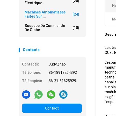
(20)
Électrique
No
Machines Automatisées
(24)
Faites Sur ...
Me
Soupape De Commande
(10)
De Globe
Descri
Le dér
Contacts
QUEL 
L'espa
Contacts:
Judy.Zhao
manufa
techno
Téléphone:
86-18918264392
petits
Télécopieur:
86-21-61625929
canali
sur pl
modula
exigée
l'espac
Contact