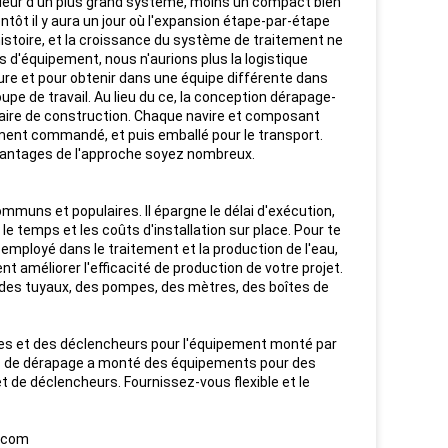
ieur d'un plus grand système, moins un compact bien
t il y aura un jour où l'expansion étape-par-étape
histoire, et la croissance du système de traitement ne
d'équipement, nous n'aurions plus la logistique
ure et pour obtenir dans une équipe différente dans
pe de travail. Au lieu du ce, la conception dérapage-
aire de construction. Chaque navire et composant
ement commandé, et puis emballé pour le transport.
vantages de l'approche soyez nombreux.
uns et populaires. Il épargne le délai d'exécution,
 le temps et les coûts d'installation sur place. Pour te
employé dans le traitement et la production de l'eau,
nt améliorer l'efficacité de production de votre projet.
des tuyaux, des pompes, des mètres, des boîtes de
ves et des déclencheurs pour l'équipement monté par
es de dérapage a monté des équipements pour des
t de déclencheurs. Fournissez-vous flexible et le
e.com