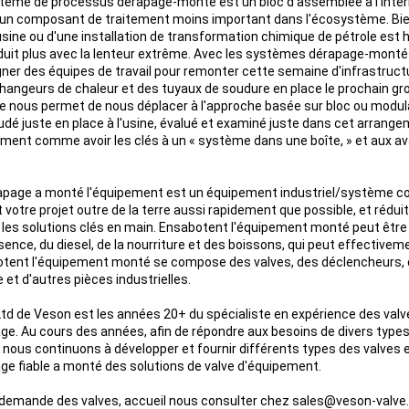
tème de processus dérapage-monté est un bloc d'assemblée à l'intér
un composant de traitement moins important dans l'écosystème. Bientô
usine ou d'une installation de transformation chimique de pétrole est 
duit plus avec la lenteur extrême. Avec les systèmes dérapage-montés 
gner des équipes de travail pour remonter cette semaine d'infrastruct
hangeurs de chaleur et des tuyaux de soudure en place le prochain grou
 nous permet de nous déplacer à l'approche basée sur bloc ou modul
udé juste en place à l'usine, évalué et examiné juste dans cet arrang
ment comme avoir les clés à un « système dans une boîte, » et aux a
apage a monté l'équipement est un équipement industriel/système comm
 votre projet outre de la terre aussi rapidement que possible, et réduit
r les solutions clés en main. Ensabotent l'équipement monté peut être 
sence, du diesel, de la nourriture et des boissons, qui peut effectiveme
tent l'équipement monté se compose des valves, des déclencheurs, 
 et d'autres pièces industrielles.
Ltd de Veson est les années 20+ du spécialiste en expérience des val
ge. Au cours des années, afin de répondre aux besoins de divers typ
, nous continuons à développer et fournir différents types des valves e
ge fiable a monté des solutions de valve d'équipement.
demande des valves, accueil nous consulter chez sales@veson-valv