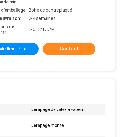
nde min:
s d'emballage:
Boîte de contreplaqué
e livraison:
2-4 semaines
ions de
L/C, T/T, D/P
nt:
Meilleur Prix
Contact
n:
Dérapage de valve à vapeur
Dérapage monté