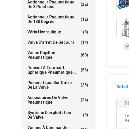
Actionneur Pneumatique
(22)
De 3 Positions
Actionneur Pneumatique
(12)
De 180 Degrés
Vérin Hydraulique
(8)
Valve D'arrêt De Secours
(14)
Vanne Papillon
(68)
Pneumatique
Robinet À Tournant
(56)
Sphérique Pneumatique...
Pneumatique Sur Outre
(25)
Détail
De La Valve
Accessoires De Valve
(34)
Pneumatique
Dé
Système D'exploitation
(9)
Le
De Valve
Ve
Vannes À Commande