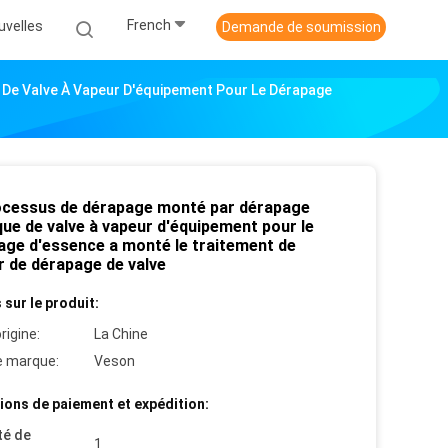
French
uvelles
Demande de soumission
De Valve À Vapeur D'équipement Pour Le Dérapage
ocessus de dérapage monté par dérapage
ue de valve à vapeur d'équipement pour le
age d'essence a monté le traitement de
r de dérapage de valve
 sur le produit:
rigine:
La Chine
 marque:
Veson
ions de paiement et expédition:
té de
1