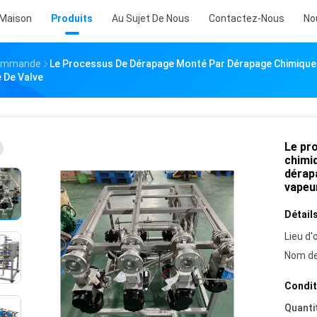
Maison
Produits
Au Sujet De Nous
Contactez-Nous
No
Commande
Le Processus De Dérapage Monté Par Dérapage Chimique 
 De Valve
Le pr
chimiq
dérap
vapeu
Détails
Lieu d'o
Nom de
Condit
Quanti