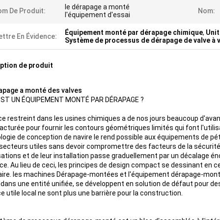
le dérapage a monté
m De Produit:
Nom:
l'équipement d'essai
Équipement monté par dérapage chimique
,
Unit
ttre En Évidence:
Système de processus de dérapage de valve à 
ption de produit
apage a monté des valves
EST UN ÉQUIPEMENT MONTÉ PAR DÉRAPAGE ?
ce restreint dans les usines chimiques a de nos jours beaucoup d'ava
cturée pour fournir les contours géométriques limités qui font l'utili
logie de conception de navire le rend possible aux équipements de pét
 secteurs utiles sans devoir compromettre des facteurs de la sécurité 
sations et de leur installation passe graduellement par un décalage 
ace. Au lieu de ceci, les principes de design compact se dessinant en
ire. les machines Dérapage-montées et l'équipement dérapage-monté qu
 dans une entité unifiée, se développent en solution de défaut pour de
e utile local ne sont plus une barrière pour la construction.