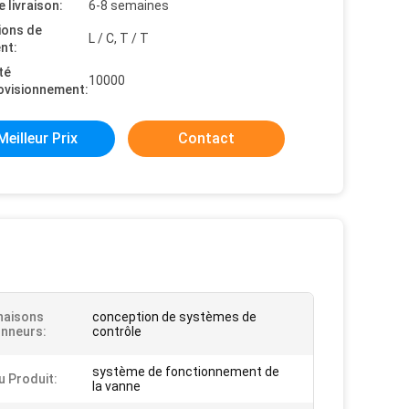
e livraison:
6-8 semaines
ions de
L / C, T / T
nt:
té
10000
ovisionnement:
Meilleur Prix
Contact
naisons
conception de systèmes de
onneurs:
contrôle
système de fonctionnement de
 Produit:
la vanne