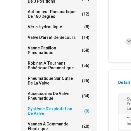
De 3 Positions
Actionneur Pneumatique
(12)
De 180 Degrés
Vérin Hydraulique
(8)
Valve D'arrêt De Secours
(14)
Vanne Papillon
(68)
Pneumatique
Robinet À Tournant
(56)
Sphérique Pneumatique...
Pneumatique Sur Outre
(25)
Détail
De La Valve
Accessoires De Valve
(34)
Pneumatique
S
F
La
Système D'exploitation
(9)
De Valve
Tu
In
Vannes À Commande
(20)
Électrique