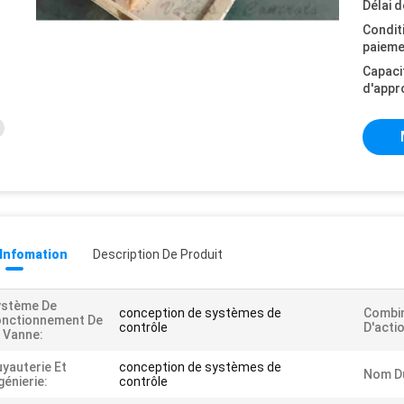
Délai d
Condit
paieme
Capaci
d'appr
 Infomation
Description De Produit
ystème De
conception de systèmes de
Combi
onctionnement De
contrôle
D'acti
 Vanne:
yauterie Et
conception de systèmes de
Nom Du
génierie:
contrôle