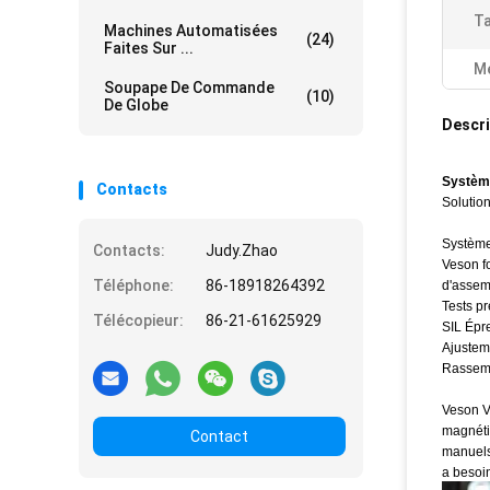
Ta
Machines Automatisées
(24)
Faites Sur ...
Me
Soupape De Commande
(10)
De Globe
Descri
Système
Contacts
Solutio
Système
Contacts:
Judy.Zhao
Veson f
Téléphone:
86-18918264392
d'assem
Tests p
Télécopieur:
86-21-61625929
SIL Épr
Ajusteme
Rassemb
Veson V
magnétiq
Contact
manuels 
a besoin