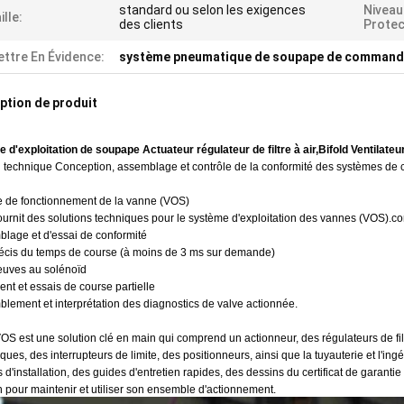
standard ou selon les exigences
Niveau
ille:
des clients
Protec
ttre En Évidence:
système pneumatique de soupape de comman
ption de produit
 d'exploitation de soupape Actuateur régulateur de filtre à air,Bifold Ventilat
n technique Conception, assemblage et contrôle de la conformité des systèmes d
 de fonctionnement de la vanne (VOS)
ournit des solutions techniques pour le système d'exploitation des vannes (VOS).c
blage et d'essai de conformité
récis du temps de course (à moins de 3 ms sur demande)
euves au solénoïd
nt et essais de course partielle
lement et interprétation des diagnostics de valve actionnée.
OS est une solution clé en main qui comprend un actionneur, des régulateurs de f
ues, des interrupteurs de limite, des positionneurs, ainsi que la tuyauterie et l'i
d'installation, des guides d'entretien rapides, des dessins du certificat de garantie 
 pour maintenir et utiliser son ensemble d'actionnement.