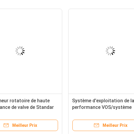
eur rotatoire de haute
Système d'exploitation de l
ance de valve de Standar
performance VOS/système
 écossais du système
pneumatique de soupape de
tation de samrt
commande
Meilleur Prix
Meilleur Prix