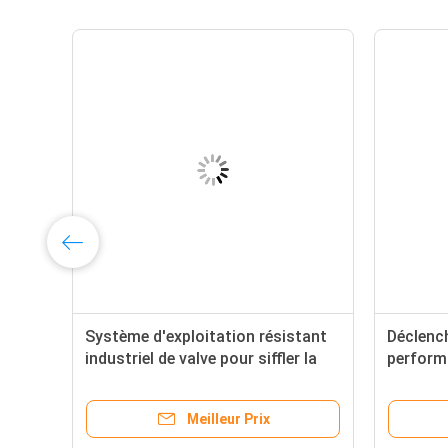
Système d'exploitation résistant
Déclench
ec
industriel de valve pour siffler la
perform
longue vie active
de joug
d'exploi
Meilleur Prix