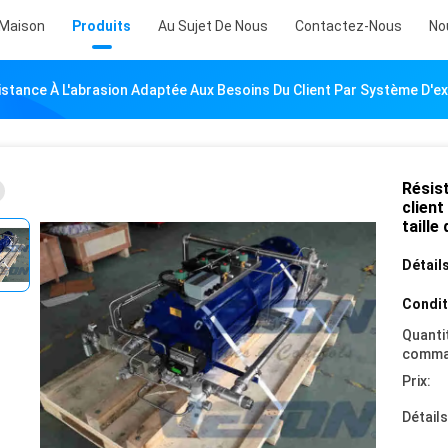
Maison
Produits
Au Sujet De Nous
Contactez-Nous
No
stance À L'abrasion Adaptée Aux Besoins Du Client Par Système D'exp
Résis
client
taille
Détails
Condit
Quanti
comma
Prix:
Détail