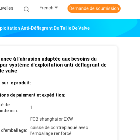
French
uvelles
Demande de soumission
loitation Anti-Déflagrant De Taille De Valve
tance à l'abrasion adaptée aux besoins du
 par système d'exploitation anti-déflagrant de
 de valve
 sur le produit:
ions de paiement et expédition:
té de
1
nde min:
FOB shanghai or EXW
caisse de contreplaqué avec
s d'emballage:
l'emballage renforcé