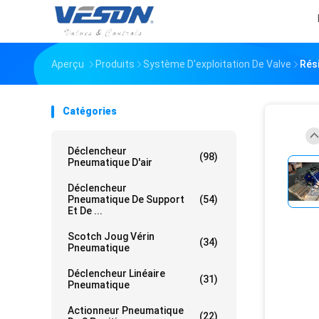
Aperçu
Produits
Système D'exploitation De Valve
Rési
Catégories
Déclencheur
(98)
Pneumatique D'air
Déclencheur
Pneumatique De Support
(54)
Et De ...
Scotch Joug Vérin
(34)
Pneumatique
Déclencheur Linéaire
(31)
Pneumatique
Actionneur Pneumatique
(22)