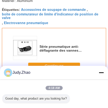
Matériel : Aluminium
Accessoires de soupape de commande
Étiquettes:
,
boîte de commutateur de limite d'indicateur de position de
valve
Electrovanne pneumatique
,
Série pneumatique anti-
déflagrante des vannes
électromagnétiques d'air
EF8551A001MS ASCO551
Continuer
Judy.Zhao
Accessoires de valve pneumatique
Plus
4:18 AM
Good day, what product are you looking for?
de câble
Boîte de
Boîte de vitesse
Dépassement
Pour les a