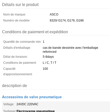
Détails sur le produit
Nom de marque:
ASCO
Numéro de modèle:
8320/ G174, G176, G186
Conditions de paiement et expédition
Quantité de commande min:
1
Détails d'emballage:
cas de bande dessinée avec l'emballage
reforinced
Délai de livraison:
5-8days
Conditions de paiement:
L / C, T / T
Capacité
100
d'approvisionnement:
description de
Accessoires de valve pneumatique
Voltage:
24VDC 220VAC
Electrovanne pneumatique
Surligner:
,