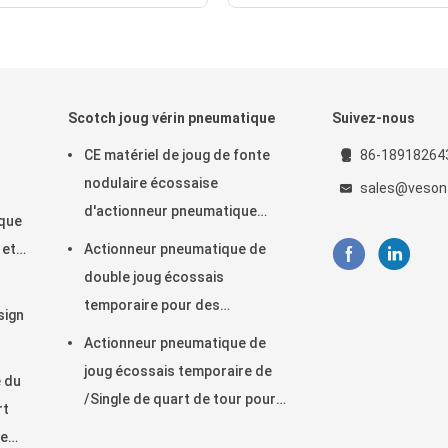
Scotch joug vérin pneumatique
Suivez-nous
CE matériel de joug de fonte
86-18918264
nodulaire écossaise
sales@veson
d'actionneur pneumatique
ique
approuvé
 et
Actionneur pneumatique de
oire
double joug écossais
temporaire pour des
sign
installations de traitement des
Actionneur pneumatique de
eaux usées
joug écossais temporaire de
 du
/Single de quart de tour pour
rt
des raffineries de centrales
de