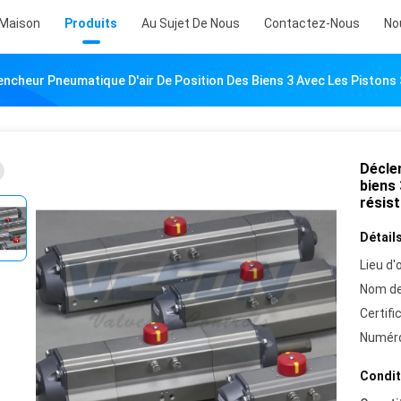
Maison
Produits
Au Sujet De Nous
Contactez-Nous
No
encheur Pneumatique D'air De Position Des Biens 3 Avec Les Piston
Décle
biens
résis
Détails
Lieu d'o
Nom de
Certifi
Numéro
Condit