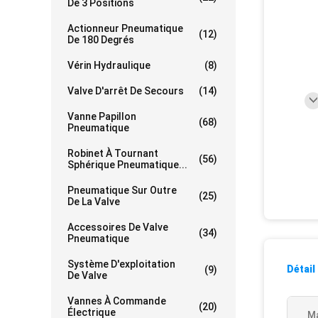
De 3 Positions
Actionneur Pneumatique
(12)
De 180 Degrés
Vérin Hydraulique
(8)
Valve D'arrêt De Secours
(14)
Vanne Papillon
(68)
Pneumatique
Robinet À Tournant
(56)
Sphérique Pneumatique...
Pneumatique Sur Outre
(25)
De La Valve
Accessoires De Valve
(34)
Pneumatique
Système D'exploitation
Détail
(9)
De Valve
Vannes À Commande
(20)
Électrique
Ma