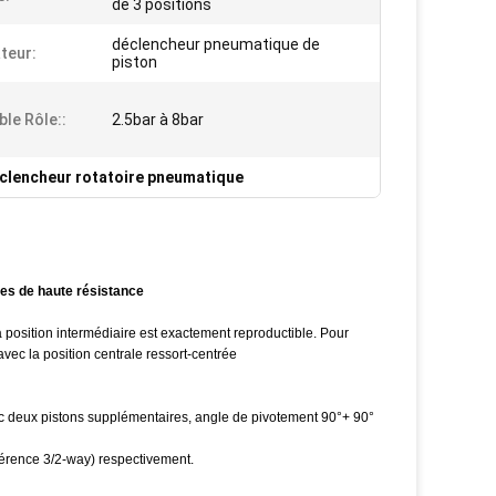
de 3 positions
déclencheur pneumatique de
ateur:
piston
ble Rôle::
2.5bar à 8bar
clencheur rotatoire pneumatique
res de haute résistance
 position intermédiaire est exactement reproductible. Pour
vec la position centrale ressort-centrée
vec deux pistons supplémentaires, angle de pivotement 90°+ 90°
férence 3/2-way) respectivement.