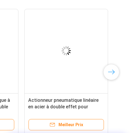
que à
Actionneur pneumatique linéaire
uble
en acier à double effet pour
é dur
applications de vannes
personnalisées
Meilleur Prix