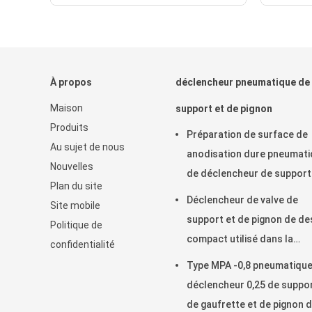
À propos
déclencheur pneumatique de
Maison
support et de pignon
Produits
Préparation de surface de
Au sujet de nous
anodisation dure pneumat
Nouvelles
de déclencheur de support
Plan du site
de pignon de machine rotat
Déclencheur de valve de
Site mobile
support et de pignon de de
Politique de
compact utilisé dans la
confidentialité
boule/vanne papillon
Type MPA -0,8 pneumatique
déclencheur 0,25 de suppo
de gaufrette et de pignon 