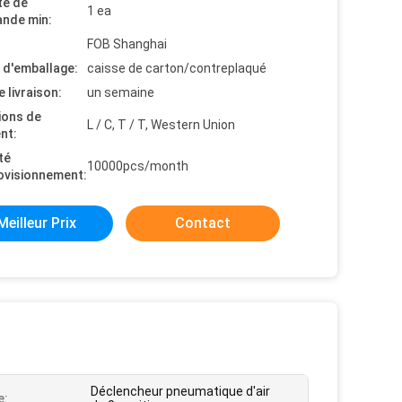
té de
1 ea
nde min:
FOB Shanghai
s d'emballage:
caisse de carton/contreplaqué
e livraison:
un semaine
ions de
L / C, T / T, Western Union
nt:
té
10000pcs/month
ovisionnement:
Meilleur Prix
Contact
Déclencheur pneumatique d'air
e: