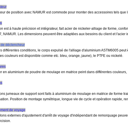
ateur
ateur de position avec NAMUR est commode pour monter des accessoires tels que la b
on
n est à haute précision et intégrateur, fait acier de nickeler-alliage de forme, c
, NAMUR. Les dimensions peuvent être adaptées aux besoins du client et l'acier i
s de déclencheur
s différentes conditions, le corps expulsé de l'alliage d'aluminium ASTM6005 peut ê
tes couleurs est disponible comme etc. bleu, orange, jaune), le PTFE ou nickelé.
ures
er en aluminium de poudre de moulage en matrice peint dans différentes couleurs,
ns
ons jumeaux de support sont faits à aluminium de moulage en matrice de forme trait
ation. Position de montage symétrique, longue vie de cycle et opération rapide, ren
tement de voyage
ons externes d'ajustement d'arrêt de voyage d'indépendant de remorquage peuvent a
cision.