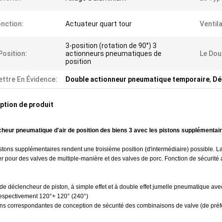
nction:
Actuateur quart tour
Ventil
3-position (rotation de 90°) 3
Position:
actionneurs pneumatiques de
Le Dou
position
ttre En Évidence:
Double actionneur pneumatique temporaire
,
Dé
ption de produit
heur pneumatique d'air de position des biens 3 avec les pistons supplémentai
tons supplémentaires rendent une troisième position (d'intermédiaire) possible. La
 pour des valves de multiple-manière et des valves de porc. Fonction de sécurité a
 de déclencheur de piston, à simple effet et à double effet jumelle pneumatique a
respectivement 120°+ 120° (240°)
ons correspondantes de conception de sécurité des combinaisons de valve (de pré