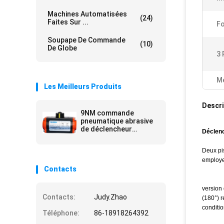
Machines Automatisées
(24)
Faites Sur ...
Fo
Soupape De Commande
(10)
De Globe
3 
Me
Les Meilleurs Produits
Descri
9NM commande
pneumatique abrasive
de déclencheur
Déclenc
pneumatique d'air de la
valve 4620Nm à l'anti
Deux pis
employer
Contacts
version
Contacts:
Judy.Zhao
(180°) 
conditi
Téléphone:
86-18918264392