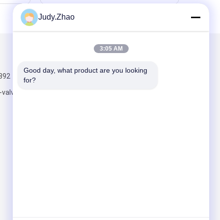
Judy.Zhao
3:05 AM
Mail nous
Good day, what product are you looking 
392
for?
-valve.com
Envoyez