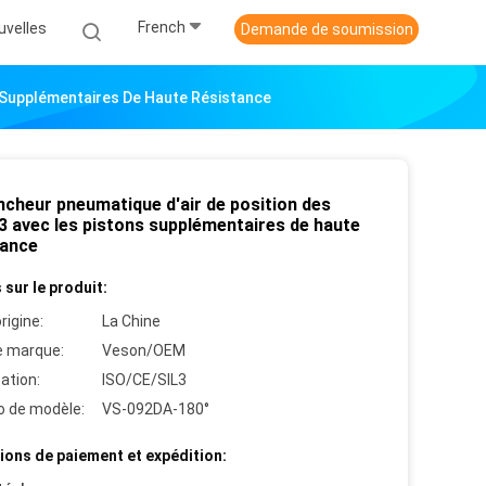
French
uvelles
Demande de soumission
s Supplémentaires De Haute Résistance
ncheur pneumatique d'air de position des
 3 avec les pistons supplémentaires de haute
tance
 sur le produit:
rigine:
La Chine
 marque:
Veson/OEM
cation:
ISO/CE/SIL3
 de modèle:
VS-092DA-180°
ions de paiement et expédition: