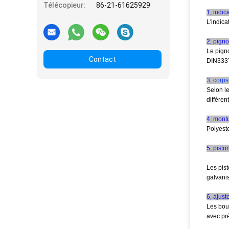
Télécopieur:
86-21-61625929
1, indic
L'indic
2, pign
Le pigno
Contact
DIN3337
3, corp
Selon le
différen
4, mont
Polyest
5, pisto
Les pist
galvanis
6, ajus
Les boul
avec pré