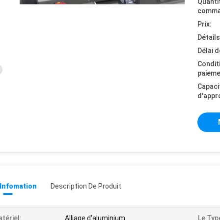
Quanti
comma
Prix:
Détail
Délai d
Condit
paieme
Capaci
d'appr
 Infomation
Description De Produit
tériel:
Alliage d'aluminium
Le Typ