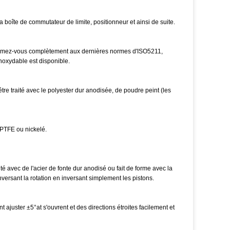
oîte de commutateur de limite, positionneur et ainsi de suite.
onformez-vous complètement aux dernières normes d'ISO5211,
noxydable est disponible.
tre traité avec le polyester dur anodisée, de poudre peint (les
 PTFE ou nickelé.
é avec de l'acier de fonte dur anodisé ou fait de forme avec la
versant la rotation en inversant simplement les pistons.
juster ±5°at s'ouvrent et des directions étroites facilement et