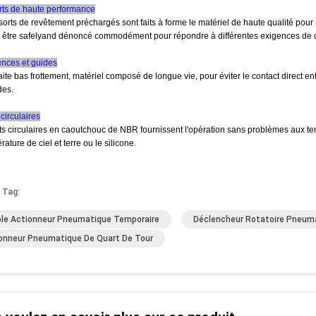
orts de haute performance
orts de revêtement préchargés sont faits à forme le matériel de haute qualité pour r
 être safelyand dénoncé commodément pour répondre à différentes exigences de co
ences et guides
ite bas frottement, matériel composé de longue vie, pour éviter le contact direct ent
es.
 circulaires
nts circulaires en caoutchouc de NBR fournissent l'opération sans problèmes aux t
rature de ciel et terre ou le silicone.
 Tag:
le Actionneur Pneumatique Temporaire
Déclencheur Rotatoire Pneum
onneur Pneumatique De Quart De Tour