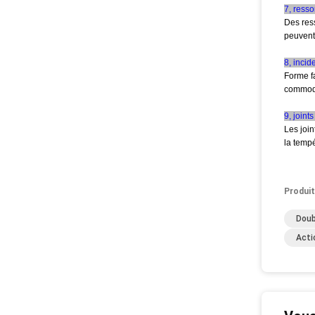
7, ress
Des ress
peuvent
8, incid
Forme fa
commod
9, joints
Les joi
la tempé
Produit
Doub
Acti