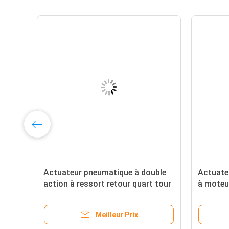
e
Actuateur pneumatique à double
Actuate
ur
action à ressort retour quart tour
à moteu
Scotch Yoke avec couple de 830
moteur 
71753 nm pour les centrales
Meilleur Prix
électriques